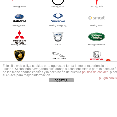
Renting Tesla
Renting Suzuki
Renting Volvo
Renting Ssangyong
Renting Smart
Renting Subaru
Renting Mitsubishi
Dacia
Renting Land Rover
1
Renting Tesla
Renting Lamborghini
Renting Jaguar
Este sitio web utiliza cookies para que usted tenga la mejor experiencia de
Mas información ¿No encuentras tu coche?
usuario. Si continúa navegando está dando su consentimiento para la aceptació
de las mencionadas cookies y la aceptación de nuestra
política de cookies
, pinc
el enlace para mayor información.
plugin cooki
ACEPTAR
Renting Aston Martin
Renting Abarth
Renting Bentley
Renting Maserati
© 2026
Grupo PRISMA
, Especialistas en Automoción, S.L.