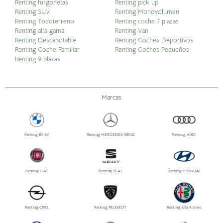
Renting furgonetas
Renting pick up
Renting SUV
Renting Monovolumen
Renting Todoterreno
Renting coche 7 plazas
Renting alta gama
Renting Van
Renting Descapotable
Renting Coches Deportivos
Renting Coche Familiar
Renting Coches Pequeños
Renting 9 plazas
Marcas
Renting BMW
Renting MERCEDES-BENZ
Renting AUDI
Renting FIAT
Renting SEAT
Renting HYUNDAI
Renting OPEL
Renting PEUGEOT
Renting Alfa Romeo