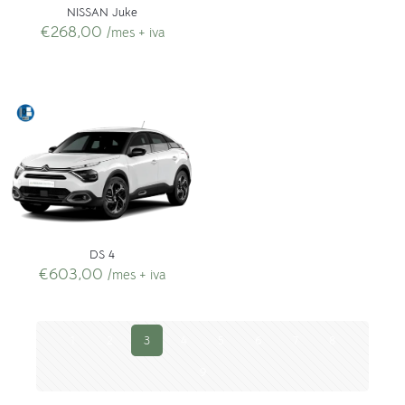
NISSAN Juke
€
268,00
/mes + iva
DS 4
€
603,00
/mes + iva
1
2
3
4
5
6
7
8
9