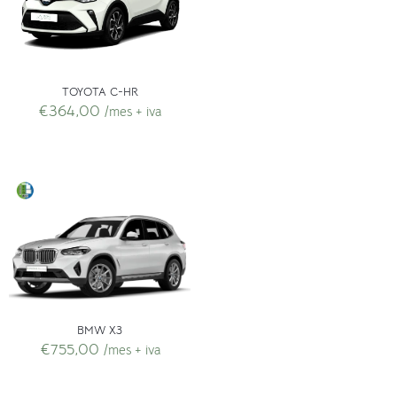
TOYOTA C-HR
€
364,00
/mes + iva
BMW X3
€
755,00
/mes + iva