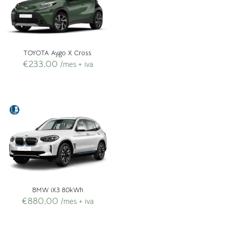
TOYOTA Aygo X Cross
€
233,00
/mes + iva
BMW iX3 80kWh
€
880,00
/mes + iva