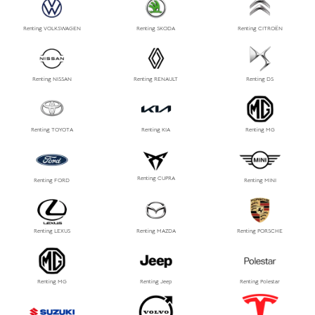
Renting VOLKSWAGEN
Renting SKODA
Renting CITROËN
Renting NISSAN
Renting RENAULT
Renting DS
Renting TOYOTA
Renting KIA
Renting MG
Renting CUPRA
Renting FORD
Renting MINI
Renting LEXUS
Renting MAZDA
Renting PORSCHE
Renting MG
Renting Jeep
Renting Polestar