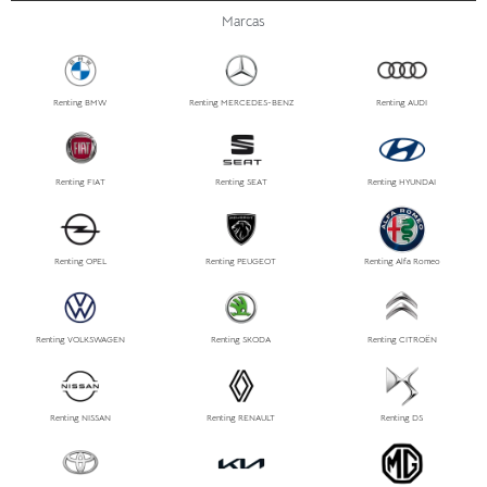
Marcas
Renting BMW
Renting MERCEDES-BENZ
Renting AUDI
Renting FIAT
Renting SEAT
Renting HYUNDAI
Renting OPEL
Renting PEUGEOT
Renting Alfa Romeo
Renting VOLKSWAGEN
Renting SKODA
Renting CITROËN
Renting NISSAN
Renting RENAULT
Renting DS