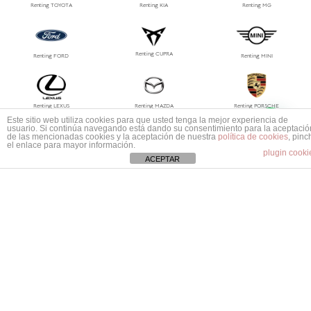
Renting TOYOTA
Renting KIA
Renting MG
Renting CUPRA
Renting FORD
Renting MINI
Renting LEXUS
Renting MAZDA
Renting PORSCHE
1
Este sitio web utiliza cookies para que usted tenga la mejor experiencia de
Mas información ¿No encuentras tu coche?
usuario. Si continúa navegando está dando su consentimiento para la aceptació
de las mencionadas cookies y la aceptación de nuestra
política de cookies
, pinc
el enlace para mayor información.
plugin cooki
Renting MG
Renting Jeep
Renting Polestar
ACEPTAR
Renting Tesla
Renting Suzuki
Renting Volvo
Renting Ssangyong
Renting Smart
Renting Subaru
Renting Mitsubishi
Dacia
Renting Land Rover