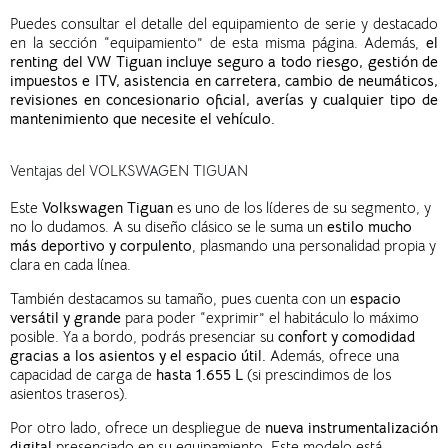
Puedes consultar el detalle del equipamiento de serie y destacado
en la sección “equipamiento” de esta misma página. Además,
el
renting del VW Tiguan incluye seguro a todo riesgo, gestión de
impuestos e ITV, asistencia en carretera, cambio de neumáticos,
revisiones en concesionario oficial, averías y cualquier tipo de
mantenimiento que necesite el vehículo.
Ventajas del VOLKSWAGEN TIGUAN
Este
Volkswagen Tiguan
es uno de los líderes de su segmento, y
no lo dudamos. A su diseño clásico se le suma un
estilo mucho
más deportivo y corpulento
, plasmando una personalidad propia y
clara en cada línea.
También destacamos su tamaño, pues cuenta con un
espacio
versátil y grande
para poder “exprimir” el habitáculo lo máximo
posible. Ya a bordo, podrás presenciar su
confort y comodidad
gracias a los asientos y el espacio útil.
Además, ofrece una
capacidad de carga de
hasta 1.655 L
(si prescindimos de los
asientos traseros).
Por otro lado, ofrece un despliegue de
nueva instrumentalización
digital
presenciado en su equipamiento. Este modelo está