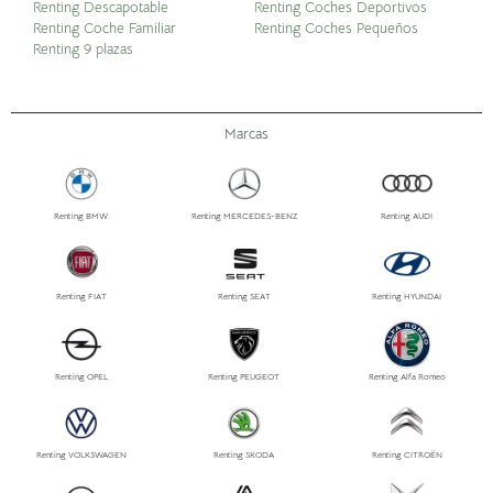
Renting Descapotable
Renting Coches Deportivos
Renting Coche Familiar
Renting Coches Pequeños
Renting 9 plazas
Marcas
Renting BMW
Renting MERCEDES-BENZ
Renting AUDI
Renting FIAT
Renting SEAT
Renting HYUNDAI
Renting OPEL
Renting PEUGEOT
Renting Alfa Romeo
Renting VOLKSWAGEN
Renting SKODA
Renting CITROËN