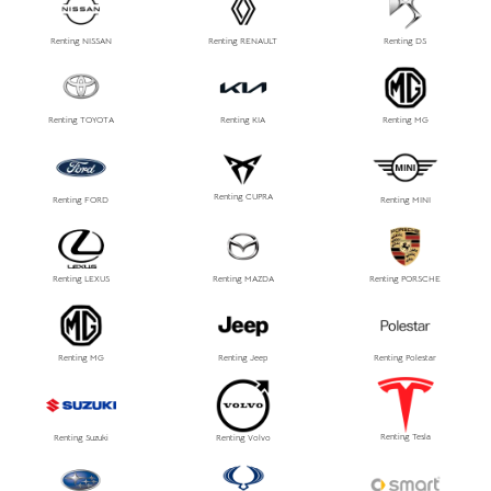
Renting NISSAN
Renting RENAULT
Renting DS
Renting TOYOTA
Renting KIA
Renting MG
Renting CUPRA
Renting FORD
Renting MINI
Renting LEXUS
Renting MAZDA
Renting PORSCHE
Renting MG
Renting Jeep
Renting Polestar
Renting Tesla
Renting Suzuki
Renting Volvo