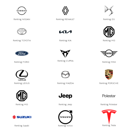
Renting NISSAN
Renting RENAULT
Renting DS
Renting TOYOTA
Renting KIA
Renting MG
Renting CUPRA
Renting FORD
Renting MINI
Renting LEXUS
Renting MAZDA
Renting PORSCHE
Renting MG
Renting Jeep
Renting Polestar
Renting Tesla
Renting Suzuki
Renting Volvo