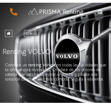
Ofertas
Renting VOLVO
Conduce un
renting Volvo
con todas las facilidades que
te ofrece esta modalidad. Olvídate de los dolores de
cabeza que supone comprar un coche y pásate a la
solución de movilidad más cómoda, segura y eficiente.