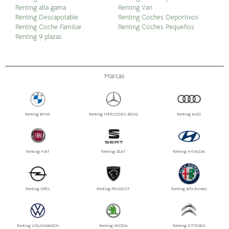
Renting alta gama
Renting Van
Renting Descapotable
Renting Coches Deportivos
Renting Coche Familiar
Renting Coches Pequeños
Renting 9 plazas
Marcas
Renting BMW
Renting MERCEDES-BENZ
Renting AUDI
Renting FIAT
Renting SEAT
Renting HYUNDAI
Renting OPEL
Renting PEUGEOT
Renting Alfa Romeo
Renting VOLKSWAGEN
Renting SKODA
Renting CITROËN