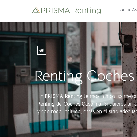
OFERTAS
Renting Coches
En
PRISMA Renting
te mostramos las mejor
Renting de Coches Gasolina
. Si quieres un
y con todo incluido, estás en el sitio adecua