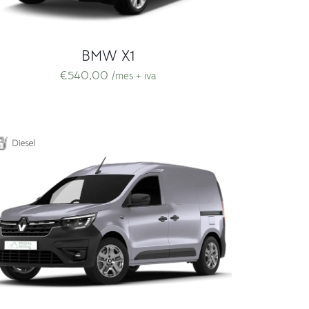
BMW X1
€
540,00
/mes + iva