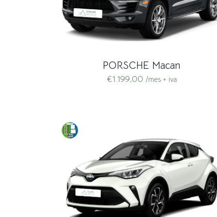
PORSCHE Macan
€
1.199,00
/mes + iva