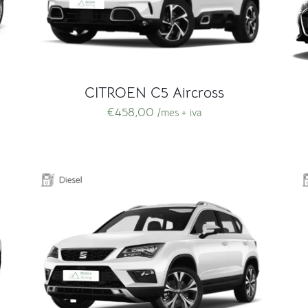
CITROEN C5 Aircross
€
458,00
/mes + iva