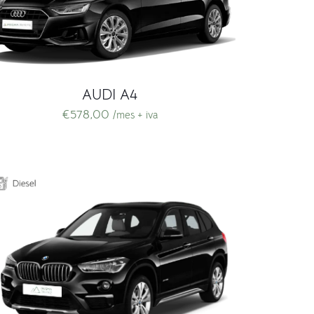
AUDI A4
€
578,00
/mes + iva