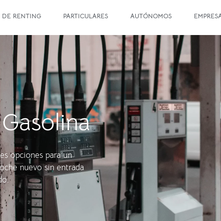
 DE RENTING
PARTICULARES
AUTÓNOMOS
EMPRES
 Gasolina
es opciones para un
 coche nuevo sin entrada
do.