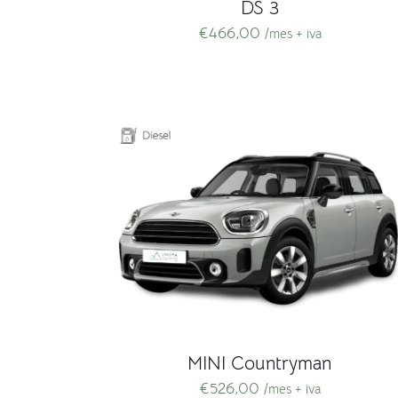
DS 3
€
466,00
/mes + iva
MINI Countryman
€
526,00
/mes + iva