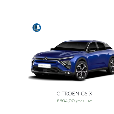
CITROEN C5 X
€
604,00
/mes + iva