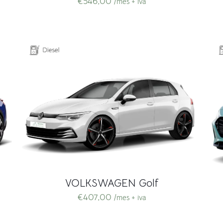
€
546,00
/mes + iva
VOLKSWAGEN Golf
€
407,00
/mes + iva