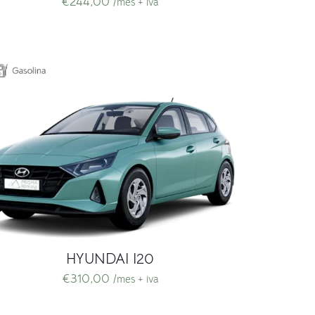
€
244,00
/mes + iva
HYUNDAI I20
€
310,00
/mes + iva