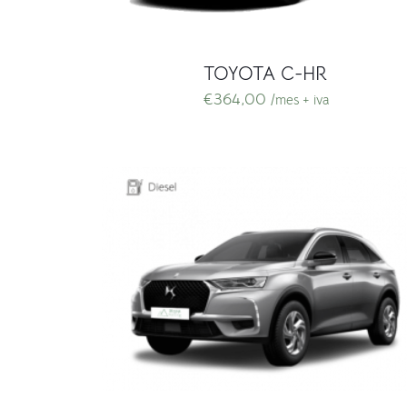
TOYOTA C-HR
€
364,00
/mes + iva