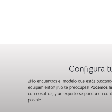
Configura t
¿No encuentras el modelo que estás buscando?
equipamiento? ¡No te preocupes!
Podemos hac
con nosotros, y un experto se pondrá en cont
posible.