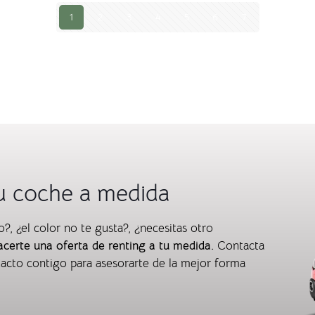
1
2
3
4
5
6
7
u coche a medida
, ¿el color no te gusta?, ¿necesitas otro
erte una oferta de renting a tu medida.
Contacta
acto contigo para asesorarte de la mejor forma