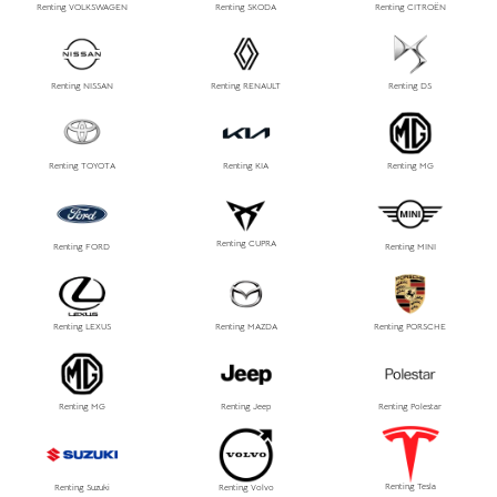
Renting VOLKSWAGEN
Renting SKODA
Renting CITROËN
Renting NISSAN
Renting RENAULT
Renting DS
Renting TOYOTA
Renting KIA
Renting MG
Renting CUPRA
Renting FORD
Renting MINI
Renting LEXUS
Renting MAZDA
Renting PORSCHE
Renting MG
Renting Jeep
Renting Polestar
Renting Tesla
Renting Suzuki
Renting Volvo