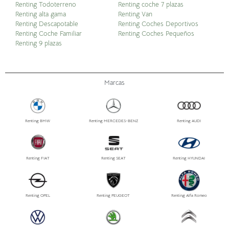
Renting Todoterreno
Renting coche 7 plazas
Renting alta gama
Renting Van
Renting Descapotable
Renting Coches Deportivos
Renting Coche Familiar
Renting Coches Pequeños
Renting 9 plazas
Marcas
Renting BMW
Renting MERCEDES-BENZ
Renting AUDI
Renting FIAT
Renting SEAT
Renting HYUNDAI
Renting OPEL
Renting PEUGEOT
Renting Alfa Romeo