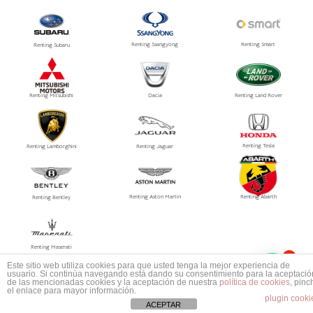
Renting Ssangyong
Renting Smart
Renting Subaru
Renting Mitsubishi
Dacia
Renting Land Rover
Renting Tesla
Renting Lamborghini
Renting Jaguar
Renting Aston Martin
Renting Abarth
Renting Bentley
Renting Maserati
1
Este sitio web utiliza cookies para que usted tenga la mejor experiencia de
Mas información ¿No encuentras tu coche?
usuario. Si continúa navegando está dando su consentimiento para la aceptació
© 2026
Grupo PRISMA
, Especialistas en Automoción, S.L.
de las mencionadas cookies y la aceptación de nuestra
política de cookies
, pinc
Política de privacidad /
Aviso legal
/ Política de Cookies
el enlace para mayor información.
plugin cooki
ACEPTAR