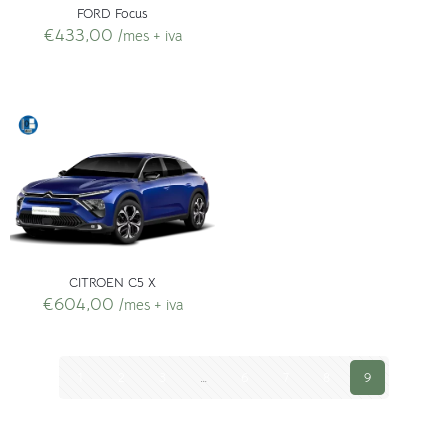
FORD Focus
€
433,00
/mes + iva
CITROEN C5 X
€
604,00
/mes + iva
1
2
3
…
6
7
8
9