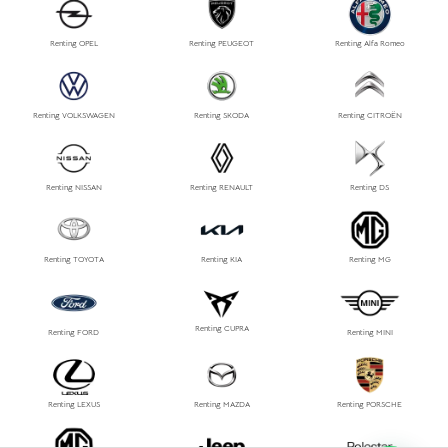
Renting OPEL
Renting PEUGEOT
Renting Alfa Romeo
Renting VOLKSWAGEN
Renting SKODA
Renting CITROËN
Renting NISSAN
Renting RENAULT
Renting DS
Renting TOYOTA
Renting KIA
Renting MG
Renting CUPRA
Renting FORD
Renting MINI
Renting LEXUS
Renting MAZDA
Renting PORSCHE