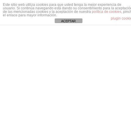
1
Este sitio web utiliza cookies para que usted tenga la mejor experiencia de
Mas información ¿No encuentras tu coche?
usuario. Si continúa navegando está dando su consentimiento para la aceptació
Renting MG
Renting Jeep
Renting Polestar
de las mencionadas cookies y la aceptación de nuestra
política de cookies
, pinc
el enlace para mayor información.
plugin cooki
ACEPTAR
Renting Tesla
Renting Suzuki
Renting Volvo
Renting Ssangyong
Renting Smart
Renting Subaru
Renting Mitsubishi
Dacia
Renting Land Rover
Renting Tesla
Renting Lamborghini
Renting Jaguar
Renting Aston Martin
Renting Abarth
Renting Bentley