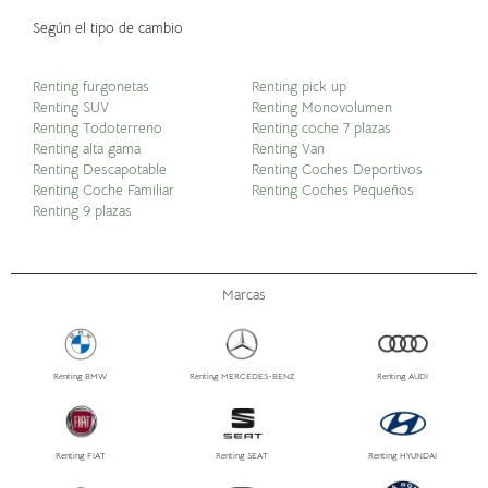
Según el tipo de cambio
Renting furgonetas
Renting pick up
Renting SUV
Renting Monovolumen
Renting Todoterreno
Renting coche 7 plazas
Renting alta gama
Renting Van
Renting Descapotable
Renting Coches Deportivos
Renting Coche Familiar
Renting Coches Pequeños
Renting 9 plazas
Marcas
Renting BMW
Renting MERCEDES-BENZ
Renting AUDI
Renting FIAT
Renting SEAT
Renting HYUNDAI