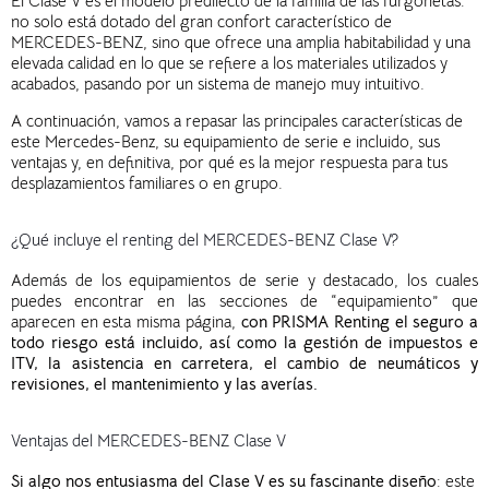
El Clase V es el modelo predilecto de la familia de las furgonetas:
no solo está dotado del gran confort característico de
MERCEDES-BENZ, sino que ofrece una amplia habitabilidad y una
elevada calidad en lo que se refiere a los materiales utilizados y
acabados, pasando por un sistema de manejo muy intuitivo.
A continuación, vamos a repasar las principales características de
este Mercedes-Benz, su equipamiento de serie e incluido, sus
ventajas y, en definitiva, por qué es la mejor respuesta para tus
desplazamientos familiares o en grupo.
¿Qué incluye el renting del MERCEDES-BENZ Clase V?
Además de
l
os
equipamiento
s
de serie
y destacado, los cuales
puedes
encontrar
en la
s
secci
o
n
es
de “equipamie
nto” que
aparece
n
en esta
misma página,
con PRISMA Renting el seguro a
todo riesgo está incluido, así como la gestión de impuestos e
ITV,
la
asistencia en carretera,
el
cambio de neumáticos y
revisiones,
el
mantenimiento y
las
averías.
Ventajas del MERCEDES-BENZ Clase V
Si algo nos entusiasma del Clase V es su fascinante diseño
: este