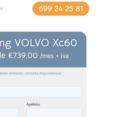
699 24 25 81
AS
ing VOLVO Xc60
de
€
739,00
/mes + iva
ades limitadas, consulta disponibilidad.