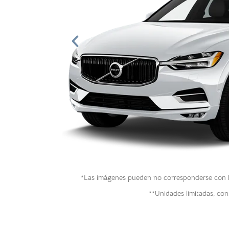
*Las imágenes pueden no corresponderse con la 
**Unidades limitadas, cons