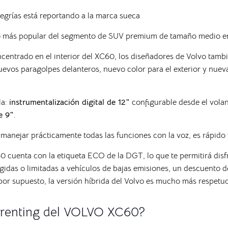
egrías está reportando a la marca sueca
ulo más popular del segmento de SUV premium de tamaño medio e
ntrado en el interior del XC60, los diseñadores de Volvo tambié
 nuevos paragolpes delanteros, nuevo color para el exterior y nuev
la:
instrumentalización digital de 12″
configurable desde el vola
e 9″
.
manejar prácticamente todas las funciones con la voz, es rápido
60 cuenta con la etiqueta ECO de la DGT, lo que te permitirá di
idas o limitadas a vehículos de bajas emisiones, un descuento d
por supuesto, la versión híbrida del Volvo es mucho más respet
l renting del VOLVO XC60?