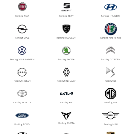
Renting FIAT
Renting SEAT
Renting HYUNDAI
Renting OPEL
Renting PEUGEOT
Renting Alfa Romeo
Renting VOLKSWAGEN
Renting SKODA
Renting CITROËN
Renting NISSAN
Renting RENAULT
Renting DS
Renting TOYOTA
Renting KIA
Renting MG
Renting CUPRA
Renting FORD
Renting MINI