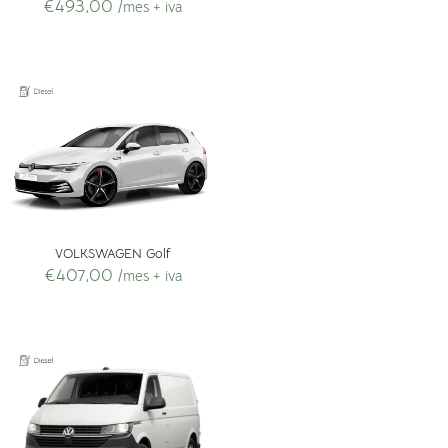
€
493,00
/mes + iva
VOLKSWAGEN Golf
€
407,00
/mes + iva