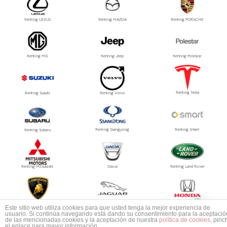
Renting LEXUS
Renting MAZDA
Renting PORSCHE
Renting MG
Renting Jeep
Renting Polestar
Renting Tesla
Renting Suzuki
Renting Volvo
Renting Ssangyong
Renting Smart
Renting Subaru
Renting Mitsubishi
Dacia
Renting Land Rover
1
Renting Tesla
Renting Lamborghini
Renting Jaguar
Este sitio web utiliza cookies para que usted tenga la mejor experiencia de
Mas información ¿No encuentras tu coche?
usuario. Si continúa navegando está dando su consentimiento para la aceptació
de las mencionadas cookies y la aceptación de nuestra
política de cookies
, pinc
el enlace para mayor información.