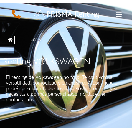
Ofertas
Renting VOLKSWAGEN
El
renting de Volkswagen
no falla. Te cautivará su
versatilidad, comodidad y dinamismo. A continuación,
podrás descubrir todos los modelos disponibles y si
necesitas algo más personalizado, no dudes en
contactarnos.