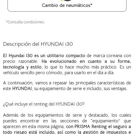
Cambio de neumáticos*
*Consulta condiciones.
Descripción del HYUNDAI i30
El Hyundai I30 es un utilitario compacto
de marca coreana con
precio razonable.
Ha evolucionado en cuanto a su forma,
tecnología y estilo
, lo que lo hace mucho más práctico. Es un
vehículo sencillo pero cómodo, para usarlo en el día a día.
A continuación, vamos a repasar las principales características de
este
HYUNDAI
, su equipamiento de serie e incluido, sus ventajas.
¿Qué incluye el renting del HYUNDAI i30?
Además de
l
os
equipamiento
s
de serie
y destacado, los cuales
puedes
encontrar
en la
s
secci
o
n
es
de “equipamie
nto” que
aparece
n
en esta
misma página,
con PRISMA Renting el seguro a
todo riesgo está incluido, así como la gestión de impuestos e