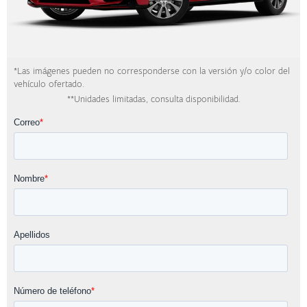
*Las imágenes pueden no corresponderse con la versión y/o color del
vehículo ofertado.
**Unidades limitadas, consulta disponibilidad.