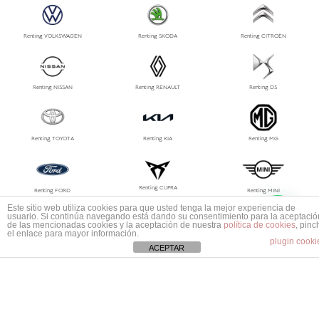
Renting VOLKSWAGEN
Renting SKODA
Renting CITROËN
Renting NISSAN
Renting RENAULT
Renting DS
Renting TOYOTA
Renting KIA
Renting MG
Renting CUPRA
Renting FORD
Renting MINI
1
Este sitio web utiliza cookies para que usted tenga la mejor experiencia de
Mas información ¿No encuentras tu coche?
usuario. Si continúa navegando está dando su consentimiento para la aceptació
de las mencionadas cookies y la aceptación de nuestra
política de cookies
, pinc
el enlace para mayor información.
plugin cooki
Renting LEXUS
Renting MAZDA
Renting PORSCHE
ACEPTAR
Renting MG
Renting Jeep
Renting Polestar