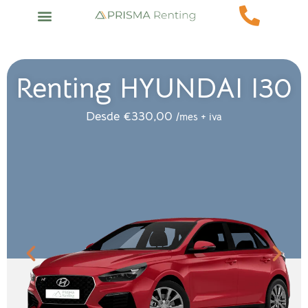
Renting HYUNDAI I30
Desde
€
330,00
/mes + iva