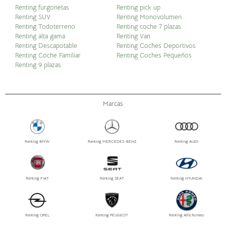
Renting furgonetas
Renting pick up
Renting SUV
Renting Monovolumen
Renting Todoterreno
Renting coche 7 plazas
Renting alta gama
Renting Van
Renting Descapotable
Renting Coches Deportivos
Renting Coche Familiar
Renting Coches Pequeños
Renting 9 plazas
Marcas
Renting BMW
Renting MERCEDES-BENZ
Renting AUDI
Renting FIAT
Renting SEAT
Renting HYUNDAI
Renting OPEL
Renting PEUGEOT
Renting Alfa Romeo