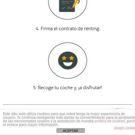
4. Firma el contrato de renting
5. Recoge tu coche y, ¡a disfrutar!
1
CONTACTA CON NOSOTROS
Este sitio web utiliza cookies para que usted tenga la mejor experiencia de
Mas información ¿No encuentras tu coche?
usuario. Si continúa navegando está dando su consentimiento para la aceptació
de las mencionadas cookies y la aceptación de nuestra
política de cookies
, pinc
el enlace para mayor información.
plugin cooki
ACEPTAR
TE LLAMAMOS