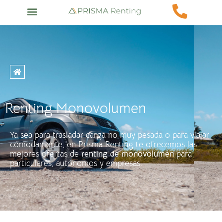
Renting Monovolumen
Ya sea para trasladar carga no muy pesada o para viajar
cómodamente, en Prisma Renting te ofrecemos las
mejores ofertas de
renting de monovolumen
para
particulares, autónomos y empresas.