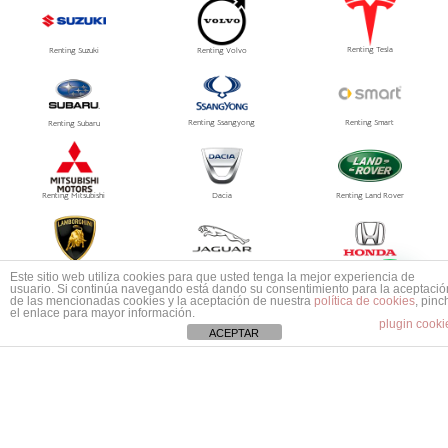
Renting Tesla
Renting Suzuki
Renting Volvo
Renting Ssangyong
Renting Smart
Renting Subaru
Renting Mitsubishi
Dacia
Renting Land Rover
1
Renting Tesla
Renting Lamborghini
Renting Jaguar
Este sitio web utiliza cookies para que usted tenga la mejor experiencia de
Mas información ¿No encuentras tu coche?
usuario. Si continúa navegando está dando su consentimiento para la aceptació
de las mencionadas cookies y la aceptación de nuestra
política de cookies
, pinc
el enlace para mayor información.
plugin cooki
ACEPTAR
Renting Aston Martin
Renting Abarth
Renting Bentley
Renting Maserati