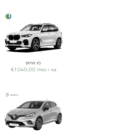
BMW X5
€
1.040,00
/mes + iva