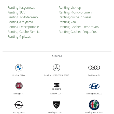
Renting furgonetas
Renting pick up
Renting SUV
Renting Monovolumen
Renting Todoterreno
Renting coche 7 plazas
Renting alta gama
Renting Van
Renting Descapotable
Renting Coches Deportivos
Renting Coche Familiar
Renting Coches Pequeños
Renting 9 plazas
Marcas
Renting BMW
Renting MERCEDES-BENZ
Renting AUDI
Renting FIAT
Renting SEAT
Renting HYUNDAI
Renting OPEL
Renting PEUGEOT
Renting Alfa Romeo