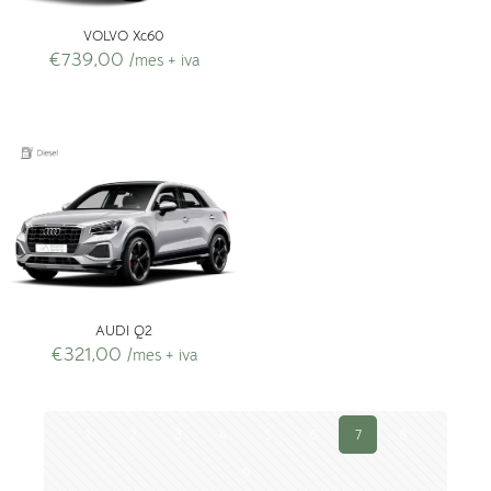
VOLVO Xc60
€
739,00
/mes + iva
AUDI Q2
€
321,00
/mes + iva
1
2
3
4
5
6
7
8
9