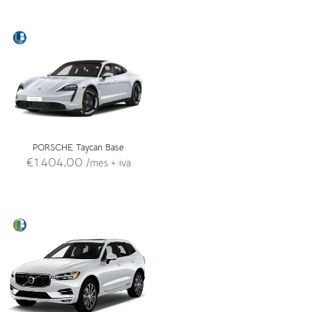
PORSCHE Taycan Base
€
1.404,00
/mes + iva