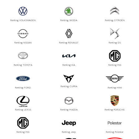
Renting VOLKSWAGEN
Renting SKODA
Renting CITROËN
Renting NISSAN
Renting RENAULT
Renting DS
Renting TOYOTA
Renting KIA
Renting MG
Renting CUPRA
Renting FORD
Renting MINI
Renting LEXUS
Renting MAZDA
Renting PORSCHE
Renting MG
Renting Jeep
Renting Polestar