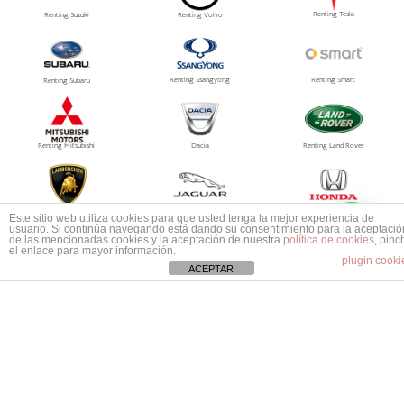
Renting Tesla
Renting Suzuki
Renting Volvo
Renting Ssangyong
Renting Smart
Renting Subaru
Renting Mitsubishi
Dacia
Renting Land Rover
1
Renting Tesla
Renting Lamborghini
Renting Jaguar
Este sitio web utiliza cookies para que usted tenga la mejor experiencia de
Mas información ¿No encuentras tu coche?
usuario. Si continúa navegando está dando su consentimiento para la aceptació
de las mencionadas cookies y la aceptación de nuestra
política de cookies
, pinc
el enlace para mayor información.
plugin cooki
ACEPTAR
Renting Aston Martin
Renting Abarth
Renting Bentley
Renting Maserati
© 2026
Grupo PRISMA
, Especialistas en Automoción, S.L.
Política de privacidad /
Aviso legal
/ Política de Cookies