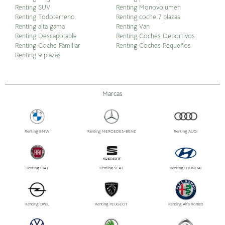
Renting SUV
Renting Monovolumen
Renting Todoterreno
Renting coche 7 plazas
Renting alta gama
Renting Van
Renting Descapotable
Renting Coches Deportivos
Renting Coche Familiar
Renting Coches Pequeños
Renting 9 plazas
Marcas
Renting BMW
Renting MERCEDES-BENZ
Renting AUDI
Renting FIAT
Renting SEAT
Renting HYUNDAI
Renting OPEL
Renting PEUGEOT
Renting Alfa Romeo