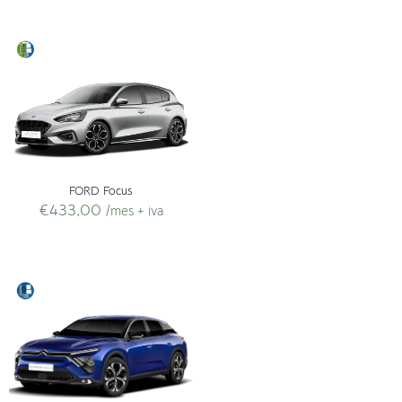
FORD Focus
€
433,00
/mes + iva