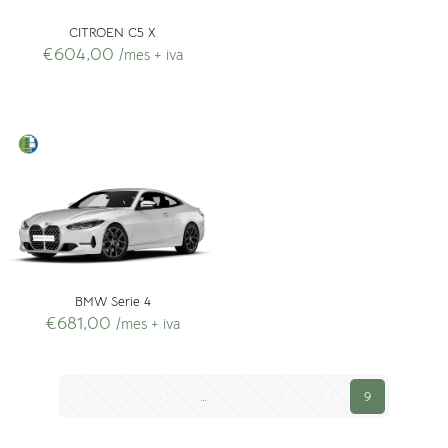
CITROEN C5 X
€
604,00
/mes + iva
BMW Serie 4
€
681,00
/mes + iva
1
2
3
…
6
7
8
9