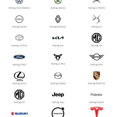
Renting VOLKSWAGEN
Renting SKODA
Renting CITROËN
Renting NISSAN
Renting RENAULT
Renting DS
Renting TOYOTA
Renting KIA
Renting MG
Renting CUPRA
Renting FORD
Renting MINI
Renting LEXUS
Renting MAZDA
Renting PORSCHE
Renting MG
Renting Jeep
Renting Polestar