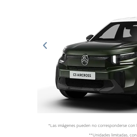
*Las imágenes pueden no corresponderse con la 
**Unidades limitadas, cons