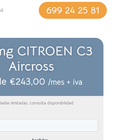
699 24 25 81
AS
ing CITROEN C3
Aircross
de
€
243,00
/mes + iva
ades limitadas, consulta disponibilidad.