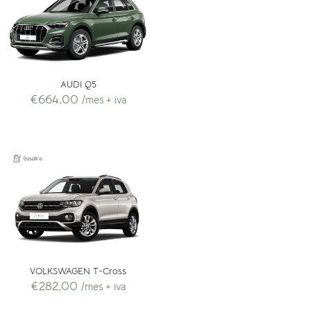
AUDI Q5
€
664,00
/mes + iva
VOLKSWAGEN T-Cross
€
282,00
/mes + iva