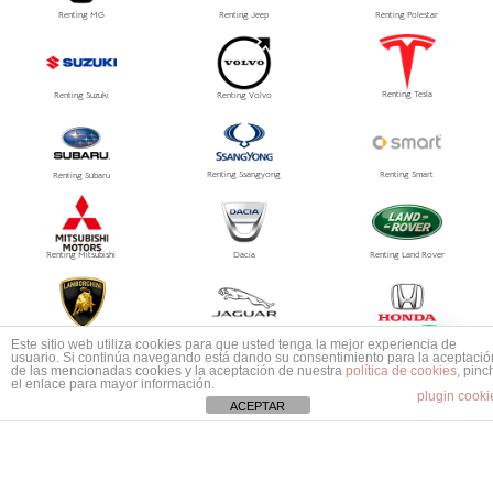
Renting MG
Renting Jeep
Renting Polestar
Renting Tesla
Renting Suzuki
Renting Volvo
Renting Ssangyong
Renting Smart
Renting Subaru
Renting Mitsubishi
Dacia
Renting Land Rover
1
Renting Tesla
Renting Lamborghini
Renting Jaguar
Este sitio web utiliza cookies para que usted tenga la mejor experiencia de
Mas información ¿No encuentras tu coche?
usuario. Si continúa navegando está dando su consentimiento para la aceptació
de las mencionadas cookies y la aceptación de nuestra
política de cookies
, pinc
el enlace para mayor información.
plugin cooki
ACEPTAR
Renting Aston Martin
Renting Abarth
Renting Bentley