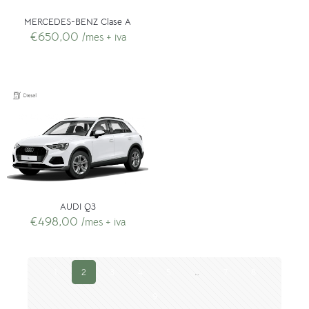
MERCEDES-BENZ Clase A
€
650,00
/mes + iva
AUDI Q3
€
498,00
/mes + iva
1
2
3
4
5
…
7
8
9