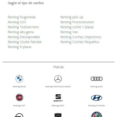
Según el tipo de cambio
Renting furgonetas
Renting pick up
Renting SUV
Renting Monovolumen
Renting Todoterreno
Renting coche 7 plazas
Renting alta gama
Renting Van
Renting Descapotable
Renting Coches Deportivos
Renting Coche Familiar
Renting Coches Pequeños
Renting 9 plazas
Marcas
Renting BMW
Renting MERCEDES-BENZ
Renting AUDI
Renting FIAT
Renting SEAT
Renting HYUNDAI