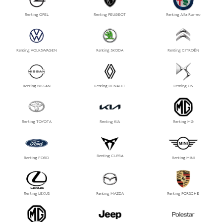
Renting OPEL
Renting PEUGEOT
Renting Alfa Romeo
Renting VOLKSWAGEN
Renting SKODA
Renting CITROËN
Renting NISSAN
Renting RENAULT
Renting DS
Renting TOYOTA
Renting KIA
Renting MG
Renting CUPRA
Renting FORD
Renting MINI
Renting LEXUS
Renting MAZDA
Renting PORSCHE