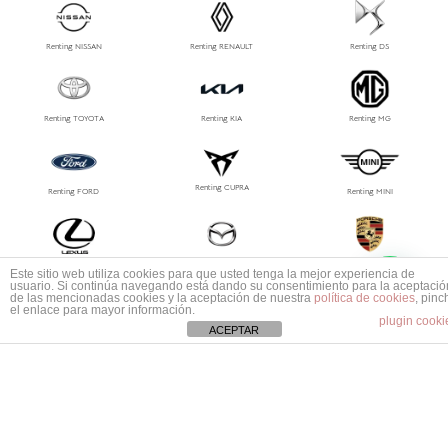
Renting NISSAN
Renting RENAULT
Renting DS
Renting TOYOTA
Renting KIA
Renting MG
Renting CUPRA
Renting FORD
Renting MINI
1
Renting LEXUS
Renting MAZDA
Renting PORSCHE
Este sitio web utiliza cookies para que usted tenga la mejor experiencia de
Mas información ¿No encuentras tu coche?
usuario. Si continúa navegando está dando su consentimiento para la aceptació
de las mencionadas cookies y la aceptación de nuestra
política de cookies
, pinc
el enlace para mayor información.
plugin cooki
ACEPTAR
Renting MG
Renting Jeep
Renting Polestar
Renting Tesla
Renting Suzuki
Renting Volvo