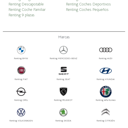
Renting Descapotable
Renting Coches Deportivos
Renting Coche Familiar
Renting Coches Pequeños
Renting 9 plazas
Marcas
Renting BMW
Renting MERCEDES-BENZ
Renting AUDI
Renting FIAT
Renting SEAT
Renting HYUNDAI
Renting OPEL
Renting PEUGEOT
Renting Alfa Romeo
Renting VOLKSWAGEN
Renting SKODA
Renting CITROËN