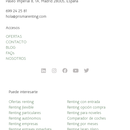
Paseo Imperial 8, 1A,
Madrid 28005, España
699 24 25 81
hola@prismarenting.com
Accesos
OFERTAS
CONTACTO
BLOG
FAQs
NOSOTROS
Puede interesarte
Ofertas renting
Renting con entrada
Renting flexible
Renting opción compra
Renting particulares
Renting para noveles
Renting autónomos
Comparador de coches
Renting empresas
Renting por meses
Renting entrega inmediata
Renting largo plazo