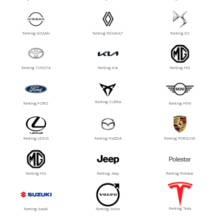
Renting NISSAN
Renting RENAULT
Renting DS
Renting TOYOTA
Renting KIA
Renting MG
Renting CUPRA
Renting FORD
Renting MINI
Renting LEXUS
Renting MAZDA
Renting PORSCHE
Renting MG
Renting Jeep
Renting Polestar
Renting Tesla
Renting Suzuki
Renting Volvo