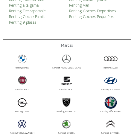
Renting alta gama
Renting Van
Renting Descapotable
Renting Coches Deportivos
Renting Coche Familiar
Renting Coches Pequeños
Renting 9 plazas
Marcas
Renting BMW
Renting MERCEDES-BENZ
Renting AUDI
Renting FIAT
Renting SEAT
Renting HYUNDAI
Renting OPEL
Renting PEUGEOT
Renting Alfa Romeo
Renting VOLKSWAGEN
Renting SKODA
Renting CITROËN