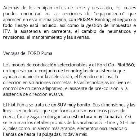
Además de
l
os
equipamiento
s
de serie
y destacado, los cuales
puedes
encontrar
en la
s
secci
o
n
es
de “equipamie
nto” que
aparece
n
en esta
misma página,
con PRISMA Renting el seguro a
todo riesgo está incluido, así como la gestión de impuestos e
ITV,
la
asistencia en carretera,
el
cambio de neumáticos y
revisiones,
el
mantenimiento y
las
averías.
Ventajas del FORD Puma
Los
modos de conducción seleccionables y el Ford Co-Pilot360
;
un impresionante
conjunto de tecnologías de asistencia
que
ayudan a administrar la aceleración, el frenado e incluso la
dirección en situaciones concretas. Estas tecnologías incluyen el
control de crucero adaptativo, el asistente de pre-colisión, y la
asistencia de dirección evasiva.
El Fiat Puma se trata de
un SUV muy bonito
. Sus dimensiones y las
líneas redondeadas que dan forma a sus musculosos pasos de
rueda, faro y zaga le otorgan
una estructura muy llamativa
. Y si
se le suman los detalles propios de los acabados ST-Line y ST-Line
X, tales como un alerón más grande, elementos oscurecidos o
llantas de hasta 18 pulgadas
, todavía más.