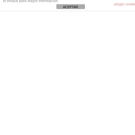
el enlace para mayor información.
plugin cooki
ACEPTAR
Renting MG
Renting Jeep
Renting Polestar
Renting Tesla
Renting Suzuki
Renting Volvo
Renting Ssangyong
Renting Smart
Renting Subaru
Renting Mitsubishi
Dacia
Renting Land Rover
Renting Tesla
Renting Lamborghini
Renting Jaguar
Renting Aston Martin
Renting Abarth
Renting Bentley