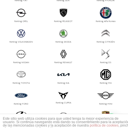
Renting FIAT
Renting SEAT
Renting HYUNDAI
Renting OPEL
Renting PEUGEOT
Renting Alfa Romeo
Renting VOLKSWAGEN
Renting SKODA
Renting CITROËN
Renting NISSAN
Renting RENAULT
Renting DS
Renting TOYOTA
Renting KIA
Renting MG
Renting CUPRA
Renting FORD
Renting MINI
1
Este sitio web utiliza cookies para que usted tenga la mejor experiencia de
Mas información ¿No encuentras tu coche?
usuario. Si continúa navegando está dando su consentimiento para la aceptació
Renting LEXUS
Renting MAZDA
Renting PORSCHE
de las mencionadas cookies y la aceptación de nuestra
política de cookies
, pinc