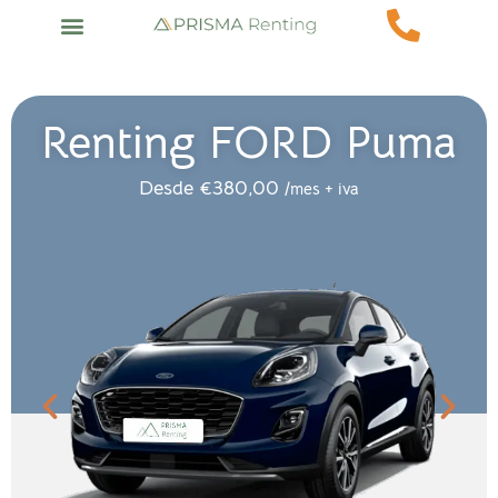
Renting FORD Puma
Desde
€
380,00
/mes + iva