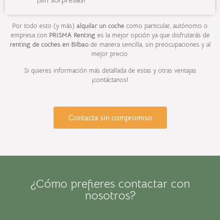
¡sin sorpresas!
Por todo esto (y más)
alquilar un coche
como particular, autónomo o
empresa con
PRISMA Renting
es la mejor opción ya que disfrutarás de
renting de coches en Bilbao
de manera sencilla, sin preocupaciones y al
mejor precio.
Si quieres información más detallada de estas y otras ventajas
¡contáctanos!
Contacta sin compromiso
¿Cómo prefieres contactar con
nosotros?