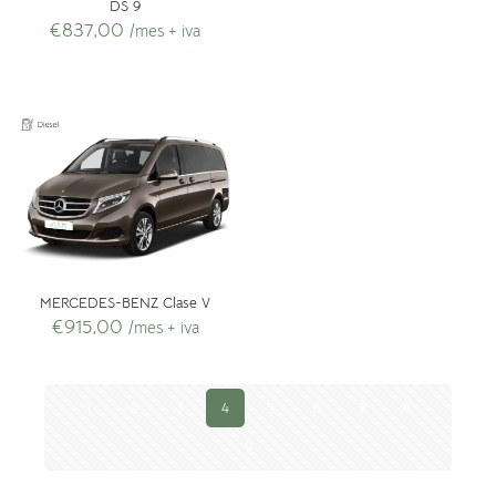
DS 9
€
837,00
/mes + iva
MERCEDES-BENZ Clase V
€
915,00
/mes + iva
1
2
3
4
5
6
7
8
9