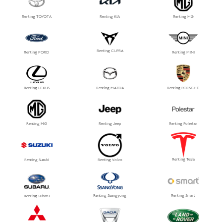
Renting TOYOTA
Renting KIA
Renting MG
Renting CUPRA
Renting FORD
Renting MINI
Renting LEXUS
Renting MAZDA
Renting PORSCHE
Renting MG
Renting Jeep
Renting Polestar
Renting Tesla
Renting Suzuki
Renting Volvo
Renting Ssangyong
Renting Smart
Renting Subaru