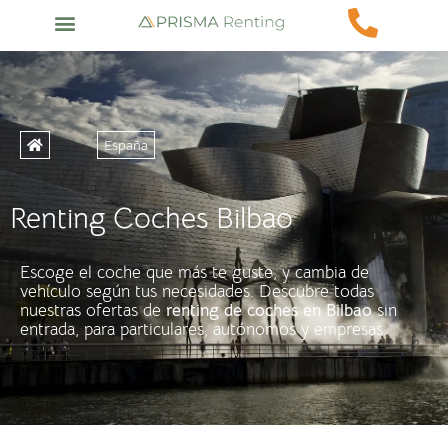
España
Renting Coches Bilbao
Escoge el coche que más te guste, y cambia de
vehículo según tus necesidades. Descubre todas
nuestras ofertas de
renting de coches en
Bilbao
sin
entrada, para particulares, autónomos y empresas.