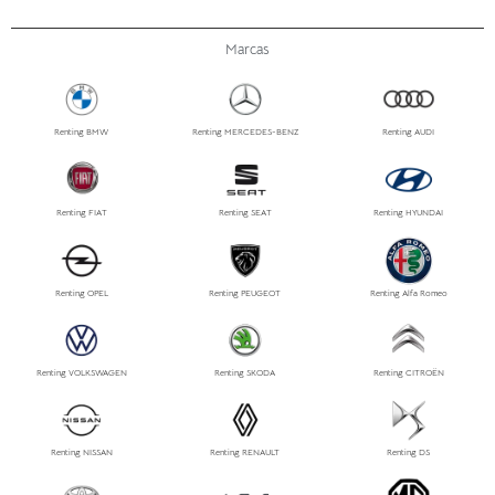
Marcas
Renting BMW
Renting MERCEDES-BENZ
Renting AUDI
Renting FIAT
Renting SEAT
Renting HYUNDAI
Renting OPEL
Renting PEUGEOT
Renting Alfa Romeo
Renting VOLKSWAGEN
Renting SKODA
Renting CITROËN
Renting NISSAN
Renting RENAULT
Renting DS