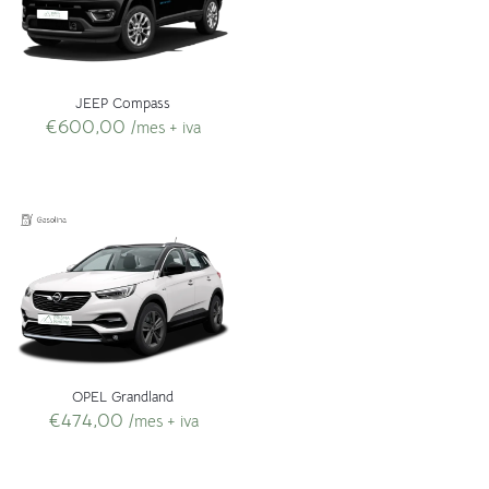
JEEP Compass
€
600,00
/mes + iva
OPEL Grandland
€
474,00
/mes + iva