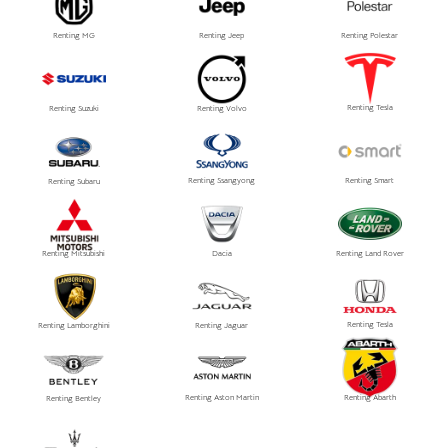
Renting MG
Renting Jeep
Renting Polestar
Renting Tesla
Renting Suzuki
Renting Volvo
Renting Ssangyong
Renting Smart
Renting Subaru
Renting Mitsubishi
Dacia
Renting Land Rover
Renting Tesla
Renting Lamborghini
Renting Jaguar
Renting Aston Martin
Renting Abarth
Renting Bentley