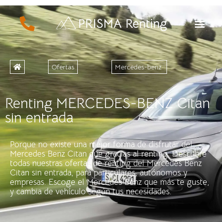
Ofertas
Mercedes-benz
Renting MERCEDES-BENZ Citan
sin entrada
Porque no existe una mejor forma de disfrutar del
Mercedes Benz Citan que gracias al renting. Descubre
todas nuestras ofertas de renting del Mercedes Benz
Citan sin entrada, para particulares, autónomos y
empresas. Escoge el Mercedes Benz que más te guste,
y cambia de vehículo según tus necesidades.