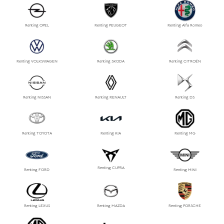
Renting OPEL
Renting PEUGEOT
Renting Alfa Romeo
Renting VOLKSWAGEN
Renting SKODA
Renting CITROËN
Renting NISSAN
Renting RENAULT
Renting DS
Renting TOYOTA
Renting KIA
Renting MG
Renting CUPRA
Renting FORD
Renting MINI
Renting LEXUS
Renting MAZDA
Renting PORSCHE