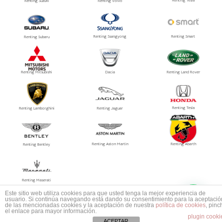
Renting Suzuki
Renting Volvo
Renting Ssangyong
Renting Smart
Renting Subaru
Renting Mitsubishi
Dacia
Renting Land Rover
Renting Tesla
Renting Lamborghini
Renting Jaguar
Renting Aston Martin
Renting Abarth
Renting Bentley
Renting Maserati
Este sitio web utiliza cookies para que usted tenga la mejor experiencia de
usuario. Si continúa navegando está dando su consentimiento para la aceptació
© 2026
Grupo PRISMA
, Especialistas en Automoción, S.L.
de las mencionadas cookies y la aceptación de nuestra
política de cookies
, pinc
Política de privacidad /
Aviso legal
/ Política de Cookies
el enlace para mayor información.
plugin cooki
ACEPTAR