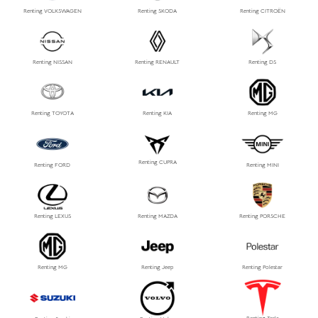
Renting VOLKSWAGEN
Renting SKODA
Renting CITROËN
Renting NISSAN
Renting RENAULT
Renting DS
Renting TOYOTA
Renting KIA
Renting MG
Renting CUPRA
Renting FORD
Renting MINI
Renting LEXUS
Renting MAZDA
Renting PORSCHE
Renting MG
Renting Jeep
Renting Polestar
Renting Tesla