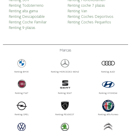
Renting Todoterreno
Renting coche 7 plazas
Renting alta gama
Renting Van
Renting Descapotable
Renting Coches Deportivos
Renting Coche Familiar
Renting Coches Pequeños
Renting 9 plazas
Marcas
Renting BMW
Renting MERCEDES-BENZ
Renting AUDI
Renting FIAT
Renting SEAT
Renting HYUNDAI
Renting OPEL
Renting PEUGEOT
Renting Alfa Romeo