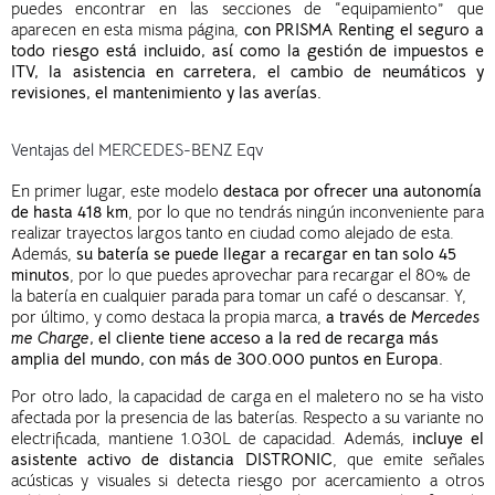
puedes
encontrar
en la
s
secci
o
n
es
de “equipamie
nto” que
aparece
n
en esta
misma página,
con PRISMA Renting el seguro a
todo riesgo está incluido, así como la gestión de impuestos e
ITV,
la
asistencia en carretera,
el
cambio de neumáticos y
revisiones,
el
mantenimiento y
las
averías.
Ventajas del MERCEDES-BENZ Eqv
En primer lugar, este modelo
destaca por ofrecer una autonomía
de hasta 418 km
, por lo que no tendrás ningún inconveniente para
realizar trayectos largos tanto en ciudad como alejado de esta.
Además,
su batería se puede llegar a recargar en tan solo 45
minutos
, por lo que puedes aprovechar para recargar el 80% de
la batería en cualquier parada para tomar un café o descansar. Y,
por último, y como destaca la propia marca,
a través de
Mercedes
me Charge
, el cliente tiene acceso a la red de recarga más
amplia del mundo, con más de 300.000 puntos en Europa.
Por otro lado, l
a capacidad de carga en el maletero no se ha visto
afectada por la presencia de las baterías. Respecto a su variante no
electrificada, mantiene 1.030L de capacidad.
Además,
incluye el
asistente activo de distancia DISTRONIC
, que emite señales
acústicas y visuales si detecta riesgo por acercamiento a otros