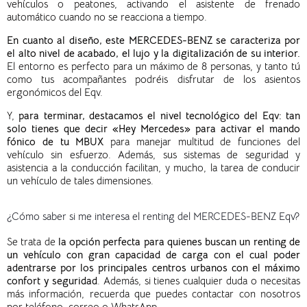
vehículos o peatones, activando el asistente de frenado
automático cuando no se reacciona a tiempo.
En cuanto al diseño, este MERCEDES-BENZ se caracteriza por
el alto nivel de acabado, el lujo y la digitalización de su interior.
El entorno es perfecto para un máximo de 8 personas, y tanto tú
como tus acompañantes podréis disfrutar de los asientos
ergonómicos del Eqv.
Y,
para terminar, destacamos el nivel tecnológico del Eqv: tan
solo tienes que decir «Hey Mercedes» para activar el mando
fónico de tu MBUX
para manejar multitud de funciones del
vehículo sin esfuerzo. Además, s
us sistemas de seguridad y
asistencia a la conducción facilitan, y mucho, la tarea de conducir
un vehículo de tales dimensiones.
¿Cómo saber si me interesa el renting del MERCEDES-BENZ Eqv?
Se trata de
la opción perfecta para quienes buscan un renting de
un vehículo con gran capacidad de carga con el cual poder
adentrarse por los principales centros urbanos con el máximo
confort y seguridad
. Además, si tienes cualquier duda o necesitas
más información, recuerda que puedes contactar con nosotros
por teléfono, correo o WhatsApp.