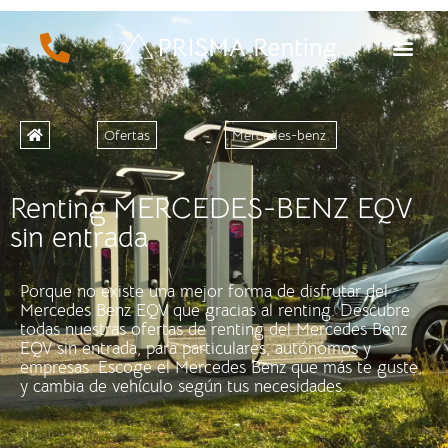
Ofertas
Mercedes-benz
Renting MERCEDES-BENZ EQV
sin entrada
Porque no existe una mejor forma de disfrutar del
Mercedes Benz EQV que gracias al renting. Descubre
todas nuestras ofertas de renting del Mercedes Benz
EQV sin entrada, para particulares, autónomos y
empresas. Escoge el Mercedes Benz que más te guste,
y cambia de vehículo según tus necesidades.