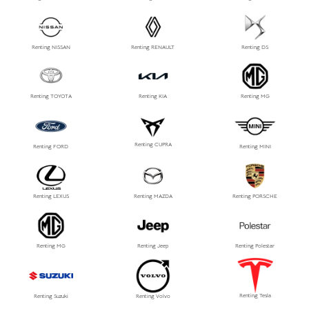
Renting NISSAN
Renting RENAULT
Renting DS
Renting TOYOTA
Renting KIA
Renting MG
Renting CUPRA
Renting FORD
Renting MINI
Renting LEXUS
Renting MAZDA
Renting PORSCHE
Renting MG
Renting Jeep
Renting Polestar
Renting Tesla
Renting Suzuki
Renting Volvo