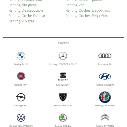
Renting alta gama
Renting Van
Renting Descapotable
Renting Coches Deportivos
Renting Coche Familiar
Renting Coches Pequeños
Renting 9 plazas
Marcas
Renting BMW
Renting MERCEDES-BENZ
Renting AUDI
Renting FIAT
Renting SEAT
Renting HYUNDAI
Renting OPEL
Renting PEUGEOT
Renting Alfa Romeo
Renting VOLKSWAGEN
Renting SKODA
Renting CITROËN