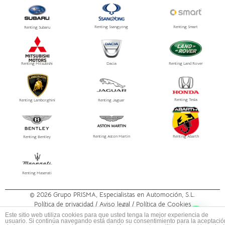
Renting Ssangyong
Renting Smart
Renting Subaru
Renting Mitsubishi
Dacia
Renting Land Rover
Renting Tesla
Renting Lamborghini
Renting Jaguar
Renting Aston Martin
Renting Abarth
Renting Bentley
Renting Maserati
© 2026
Grupo PRISMA
, Especialistas en Automoción, S.L.
Política de privacidad /
Aviso legal
/ Política de Cookies
Este sitio web utiliza cookies para que usted tenga la mejor experiencia de
usuario. Si continúa navegando está dando su consentimiento para la aceptació