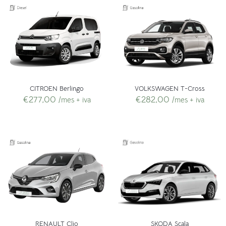
CITROEN Berlingo
VOLKSWAGEN T-Cross
€
277,00
€
282,00
/mes + iva
/mes + iva
RENAULT Clio
SKODA Scala