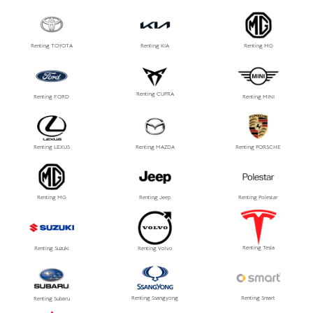
Renting TOYOTA
Renting KIA
Renting MG
Renting CUPRA
Renting FORD
Renting MINI
Renting LEXUS
Renting MAZDA
Renting PORSCHE
Renting MG
Renting Jeep
Renting Polestar
Renting Tesla
Renting Suzuki
Renting Volvo
Renting Ssangyong
Renting Smart
Renting Subaru