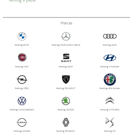
Renting 9 plazas
Marcas
Renting BMW
Renting MERCEDES-BENZ
Renting AUDI
Renting FIAT
Renting SEAT
Renting HYUNDAI
Renting OPEL
Renting PEUGEOT
Renting Alfa Romeo
Renting VOLKSWAGEN
Renting SKODA
Renting CITROËN
Renting NISSAN
Renting RENAULT
Renting DS