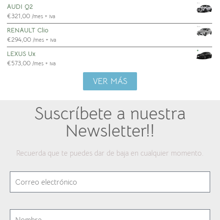
AUDI Q2
€
321,00
/mes + iva
RENAULT Clio
€
294,00
/mes + iva
LEXUS Ux
€
573,00
/mes + iva
VER MÁS
Suscríbete a nuestra
Newsletter!!
Recuerda que te puedes dar de baja en cualquier momento.