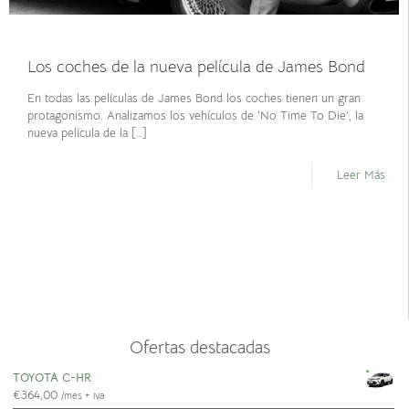
octubre 7, 2021
Los coches de la nueva película de James Bond
En todas las películas de James Bond los coches tienen un gran
protagonismo. Analizamos los vehículos de ‘No Time To Die’, la
nueva película de la
[…]
Leer Más
TOYOTA C-HR
€
364,00
/mes + iva