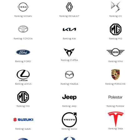
Renting NISSAN
Renting RENAULT
Renting DS
Renting TOYOTA
Renting KIA
Renting MG
Renting CUPRA
Renting FORD
Renting MINI
Renting LEXUS
Renting MAZDA
Renting PORSCHE
Renting MG
Renting Jeep
Renting Polestar
Renting Tesla
Renting Suzuki
Renting Volvo