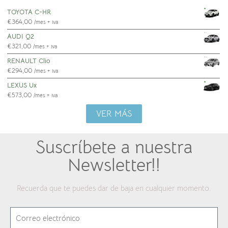
TOYOTA C-HR
€
364,00
/mes + iva
AUDI Q2
€
321,00
/mes + iva
RENAULT Clio
€
294,00
/mes + iva
LEXUS Ux
€
573,00
/mes + iva
VER MÁS
Suscríbete a nuestra
Newsletter!!
Recuerda que te puedes dar de baja en cualquier momento.