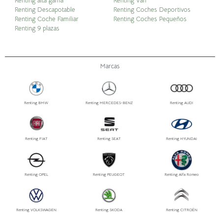
Renting alta gama
Renting Van
Renting Descapotable
Renting Coches Deportivos
Renting Coche Familiar
Renting Coches Pequeños
Renting 9 plazas
Marcas
Renting BMW
Renting MERCEDES-BENZ
Renting AUDI
Renting FIAT
Renting SEAT
Renting HYUNDAI
Renting OPEL
Renting PEUGEOT
Renting Alfa Romeo
Renting VOLKSWAGEN
Renting SKODA
Renting CITROËN