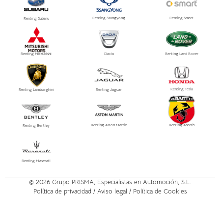
Renting Ssangyong
Renting Smart
Renting Subaru
Renting Mitsubishi
Dacia
Renting Land Rover
Renting Tesla
Renting Lamborghini
Renting Jaguar
Renting Aston Martin
Renting Abarth
Renting Bentley
Renting Maserati
© 2026
Grupo PRISMA
, Especialistas en Automoción, S.L.
Política de privacidad /
Aviso legal
/ Política de Cookies