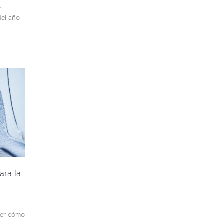
o
del año
ara la
der cómo