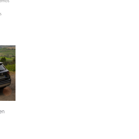
remos
s
en