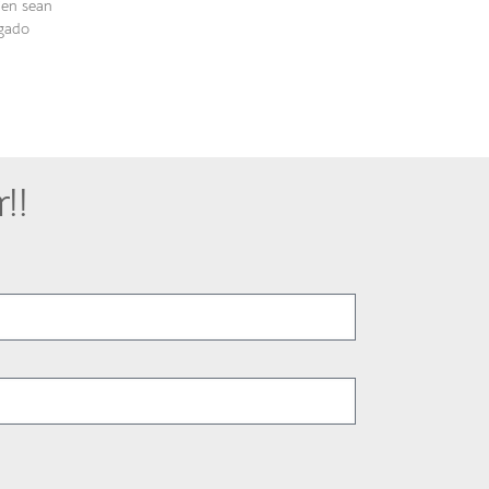
ien sean
egado
!!