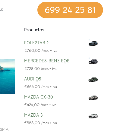
699 24 25 81
AS
Productos
POLESTAR 2
€
760,00
/mes + iva
MERCEDES-BENZ EQB
€
728,00
/mes + iva
AUDI Q5
€
664,00
/mes + iva
MAZDA CX-30
€
424,00
/mes + iva
MAZDA 3
€
388,00
/mes + iva
RISMA