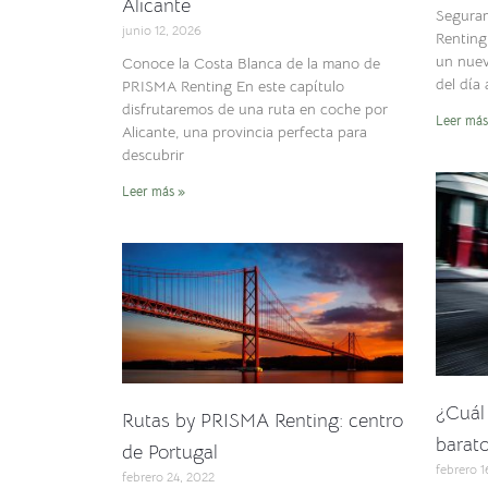
Alicante
Segura
junio 12, 2026
Renting
un nuev
Conoce la Costa Blanca de la mano de
del día
PRISMA Renting En este capítulo
disfrutaremos de una ruta en coche por
Leer más
Alicante, una provincia perfecta para
descubrir
Leer más »
¿Cuál
Rutas by PRISMA Renting: centro
barato
de Portugal
febrero 1
febrero 24, 2022