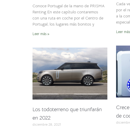
Cada ve
Conoce Portugal de la mano de PRISMA
por el 
Renting En este capítulo contaremos
a la com
con una ruta en coche por el Centro de
especia
Portugal, los lugares más bonitos y
Leer más
Leer más »
Crece 
Los todoterreno que triunfarán
de coc
en 2022
diciembre
diciembre 28, 2021