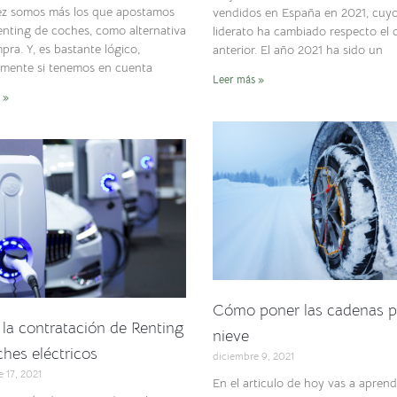
z somos más los que apostamos
vendidos en España en 2021, cuy
renting de coches, como alternativa
liderato ha cambiado respecto el 
pra. Y, es bastante lógico,
anterior. El año 2021 ha sido un
lmente si tenemos en cuenta
Leer más »
 »
Cómo poner las cadenas p
la contratación de Renting
nieve
hes eléctricos
diciembre 9, 2021
 17, 2021
En el articulo de hoy vas a apren