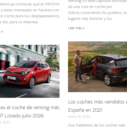
Renting En este capítulo disfruta
mente ya conozcas qué es PRISMA
de una ruta en coche por
 y estes interesado en hacerte con
Galicia conociendo los pueblos, lo
o coche para tus desplazamientos
lugares más bonitos y los
 a día, para tu empresa
Leer más »
 »
Los coches más vendidos 
 es el coche de renting más
España en 2021
? Listado julio 2026
enero 10, 2022
6, 2022
Hoy hablamos de los coches más