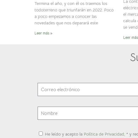
La cont
Termina el año, y con él os traemos los
eléctri
todoterreno que triunfarán en 2022. Poco
el merc
a poco empezamos a conocer las
calcula
novedades que nos deparará este
se ven
Leer más »
Leer más
S
He leído y acepto la
Política de Privacidad,
* y re