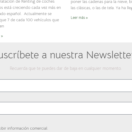
ratación de Renting de coches
poner las cadenas para la nieve, b
cos está creciendo cada vez más en
las clásicas, o las de tela. Ya ha ll
ado español. Actualmente se
Leer más »
 que 7 de cada 100 vehículos que
den
 »
uscríbete a nuestra Newsletter
Recuerda que te puedes dar de baja en cualquier momento.
cibir información comercial.