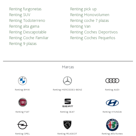
Renting furgonetas
Renting pick up
Renting SUV
Renting Monovolumen
Renting Todoterreno
Renting coche 7 plazas
Renting alta gama
Renting Van
Renting Descapotable
Renting Coches Deportivos
Renting Coche Familiar
Renting Coches Pequeños
Renting 9 plazas
Marcas
Renting BMW
Renting MERCEDES-BENZ
Renting AUDI
Renting FIAT
Renting SEAT
Renting HYUNDAI
Renting OPEL
Renting PEUGEOT
Renting Alfa Romeo