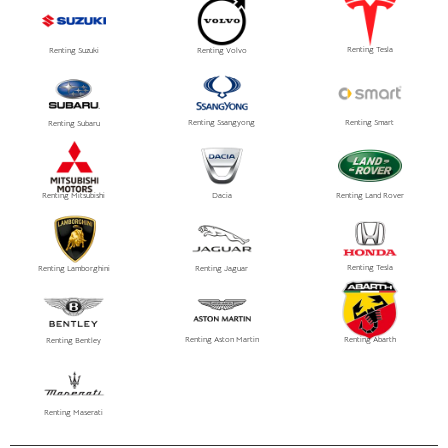
Renting Tesla
Renting Suzuki
Renting Volvo
Renting Ssangyong
Renting Smart
Renting Subaru
Renting Mitsubishi
Dacia
Renting Land Rover
Renting Tesla
Renting Lamborghini
Renting Jaguar
Renting Aston Martin
Renting Abarth
Renting Bentley
Renting Maserati