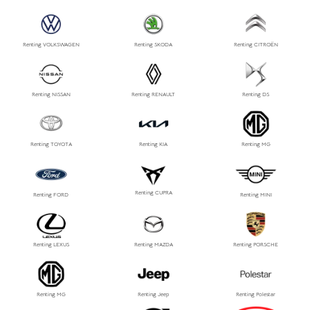
Renting VOLKSWAGEN
Renting SKODA
Renting CITROËN
Renting NISSAN
Renting RENAULT
Renting DS
Renting TOYOTA
Renting KIA
Renting MG
Renting CUPRA
Renting FORD
Renting MINI
Renting LEXUS
Renting MAZDA
Renting PORSCHE
Renting MG
Renting Jeep
Renting Polestar