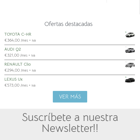
TOYOTA C-HR
€
364,00
/mes + iva
AUDI Q2
€
321,00
/mes + iva
RENAULT Clio
€
294,00
/mes + iva
LEXUS Ux
€
573,00
/mes + iva
VER MÁS
Suscríbete a nuestra
Newsletter!!