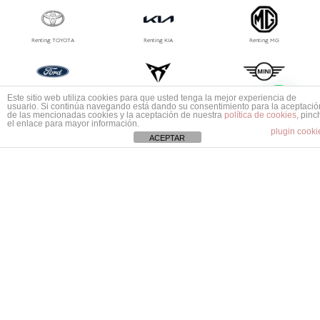
Renting TOYOTA
Renting KIA
Renting MG
Renting CUPRA
Renting FORD
Renting MINI
1
Este sitio web utiliza cookies para que usted tenga la mejor experiencia de
Mas información ¿No encuentras tu coche?
usuario. Si continúa navegando está dando su consentimiento para la aceptació
de las mencionadas cookies y la aceptación de nuestra
política de cookies
, pinc
el enlace para mayor información.
plugin cooki
ACEPTAR
Renting LEXUS
Renting MAZDA
Renting PORSCHE
Renting MG
Renting Jeep
Renting Polestar
Renting Tesla
Renting Suzuki
Renting Volvo
Renting Ssangyong
Renting Smart
Renting Subaru