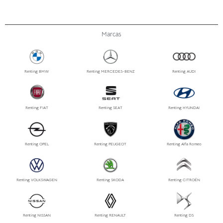
Marcas
Renting BMW
Renting MERCEDES-BENZ
Renting AUDI
Renting FIAT
Renting SEAT
Renting HYUNDAI
Renting OPEL
Renting PEUGEOT
Renting Alfa Romeo
Renting VOLKSWAGEN
Renting SKODA
Renting CITROËN
Renting NISSAN
Renting RENAULT
Renting DS