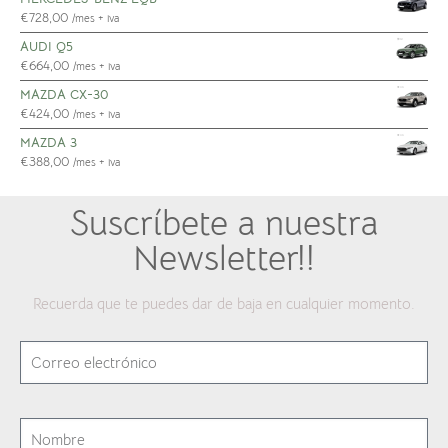
€
728,00
/mes + iva
AUDI Q5
€
664,00
/mes + iva
MAZDA CX-30
€
424,00
/mes + iva
MAZDA 3
€
388,00
/mes + iva
Suscríbete a nuestra
Newsletter!!
Recuerda que te puedes dar de baja en cualquier momento.