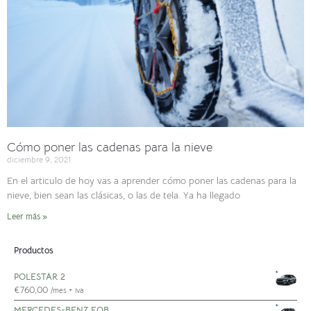
Cómo poner las cadenas para la nieve
diciembre 9, 2021
En el articulo de hoy vas a aprender cómo poner las cadenas para la
nieve, bien sean las clásicas, o las de tela. Ya ha llegado
Leer más »
Productos
POLESTAR 2
€
760,00
/mes + iva
MERCEDES-BENZ EQB