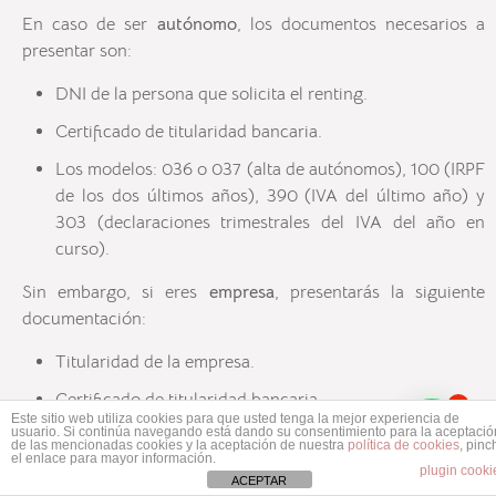
En caso de ser
autónomo
, los documentos necesarios a
presentar son:
DNI de la persona que solicita el renting.
Certificado de titularidad bancaria.
Los modelos: 036 o 037 (alta de autónomos), 100 (IRPF
de los dos últimos años), 390 (IVA del último año) y
303 (declaraciones trimestrales del IVA del año en
curso).
Sin embargo, si eres
empresa
, presentarás la siguiente
documentación:
Titularidad de la empresa.
Certificado de titularidad bancaria.
1
Este sitio web utiliza cookies para que usted tenga la mejor experiencia de
Mas información ¿No encuentras tu coche?
usuario. Si continúa navegando está dando su consentimiento para la aceptació
Escritura de constitución y poderes.
de las mencionadas cookies y la aceptación de nuestra
política de cookies
, pinc
el enlace para mayor información.
plugin cooki
DNI del apoderado o administrador.
ACEPTAR