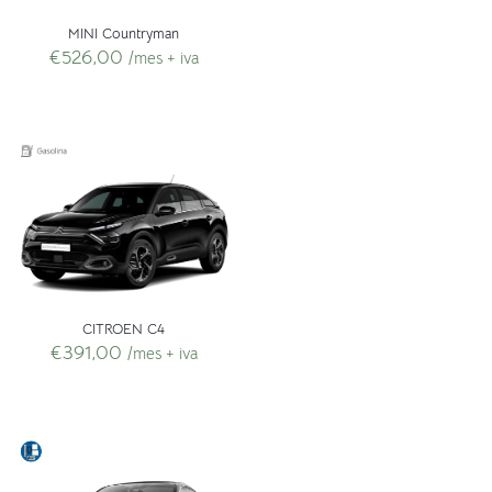
MINI Countryman
€
526,00
/mes + iva
CITROEN C4
€
391,00
/mes + iva