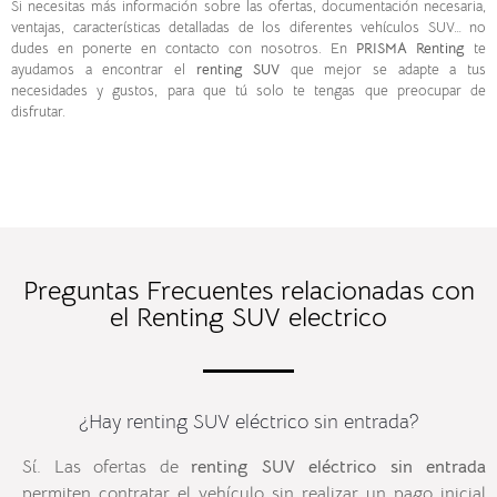
Si necesitas más información sobre las ofertas, documentación necesaria,
ventajas, características detalladas de los diferentes vehículos SUV… no
dudes en ponerte en contacto con nosotros. En
PRISMA Renting
te
ayudamos a encontrar el
renting SUV
que mejor se adapte a tus
necesidades y gustos, para que tú solo te tengas que preocupar de
disfrutar.
Preguntas Frecuentes relacionadas con
el Renting SUV electrico
¿Hay renting SUV eléctrico sin entrada?
Sí. Las ofertas de
renting SUV eléctrico sin entrada
permiten contratar el vehículo sin realizar un pago inicial