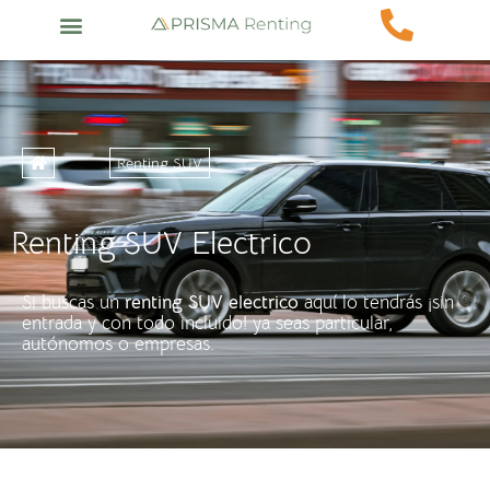
Renting SUV
Renting SUV Electrico
Si buscas un
renting SUV electrico
aquí lo tendrás ¡sin
entrada y con todo incluido! ya seas particular,
autónomos o empresas.