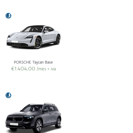
PORSCHE Taycan Base
€
1.404,00
/mes + iva