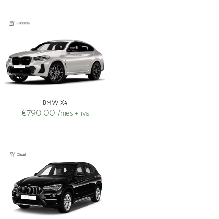
BMW X4
€
790,00
/mes + iva