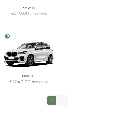
BMW X1
€
540,00
/mes + iva
BMW X5
€
1.040,00
/mes + iva
1
2