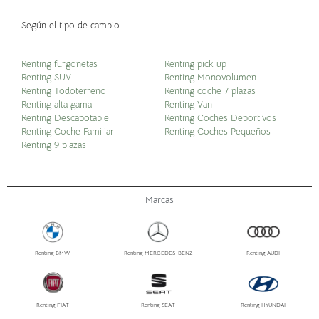
Según el tipo de cambio
Renting furgonetas
Renting pick up
Renting SUV
Renting Monovolumen
Renting Todoterreno
Renting coche 7 plazas
Renting alta gama
Renting Van
Renting Descapotable
Renting Coches Deportivos
Renting Coche Familiar
Renting Coches Pequeños
Renting 9 plazas
Marcas
Renting BMW
Renting MERCEDES-BENZ
Renting AUDI
Renting FIAT
Renting SEAT
Renting HYUNDAI