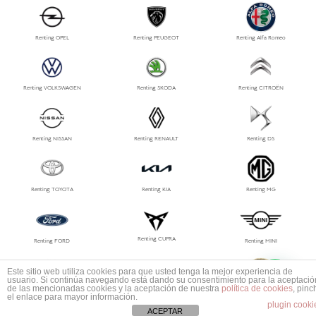
Renting OPEL
Renting PEUGEOT
Renting Alfa Romeo
Renting VOLKSWAGEN
Renting SKODA
Renting CITROËN
Renting NISSAN
Renting RENAULT
Renting DS
Renting TOYOTA
Renting KIA
Renting MG
Renting CUPRA
Renting FORD
Renting MINI
1
Este sitio web utiliza cookies para que usted tenga la mejor experiencia de
Mas información ¿No encuentras tu coche?
usuario. Si continúa navegando está dando su consentimiento para la aceptació
de las mencionadas cookies y la aceptación de nuestra
política de cookies
, pinc
Renting LEXUS
Renting MAZDA
Renting PORSCHE
el enlace para mayor información.
plugin cooki
ACEPTAR