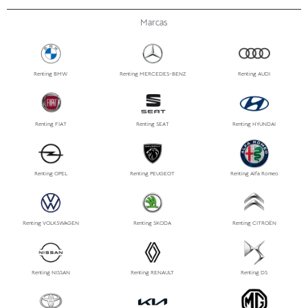
Marcas
Renting BMW
Renting MERCEDES-BENZ
Renting AUDI
Renting FIAT
Renting SEAT
Renting HYUNDAI
Renting OPEL
Renting PEUGEOT
Renting Alfa Romeo
Renting VOLKSWAGEN
Renting SKODA
Renting CITROËN
Renting NISSAN
Renting RENAULT
Renting DS