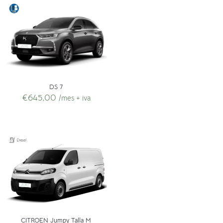
DS 7
€
645,00
/mes + iva
CITROEN Jumpy Talla M