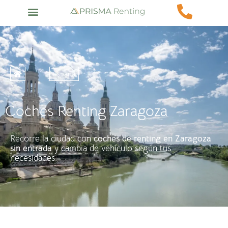
España
Coches Renting Zaragoza
Recorre la ciudad con
coches de renting en Zaragoza
sin entrada
y cambia de vehículo según tus
necesidades.