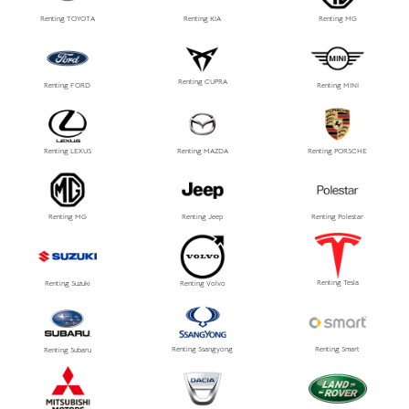
Renting TOYOTA
Renting KIA
Renting MG
Renting CUPRA
Renting FORD
Renting MINI
Renting LEXUS
Renting MAZDA
Renting PORSCHE
Renting MG
Renting Jeep
Renting Polestar
Renting Tesla
Renting Suzuki
Renting Volvo
Renting Ssangyong
Renting Smart
Renting Subaru