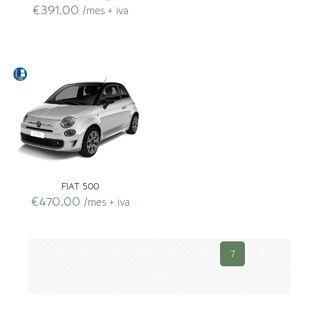
€
391,00
/mes + iva
FIAT 500
€
470,00
/mes + iva
1
2
3
4
5
6
7
8
9