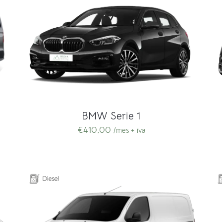
BMW Serie 1
€
410,00
/mes + iva