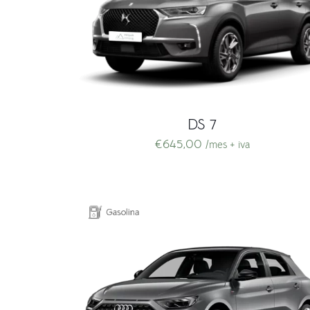
DS 7
€
645,00
/mes + iva