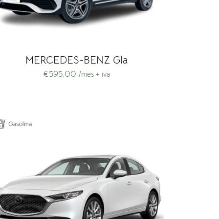
MERCEDES-BENZ Gla
€
595,00
/mes + iva