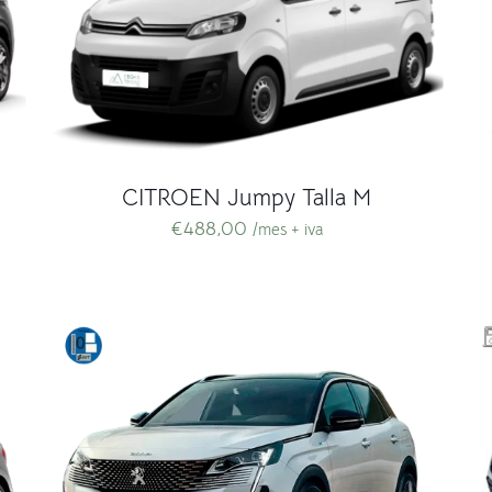
CITROEN Jumpy Talla M
€
488,00
/mes + iva