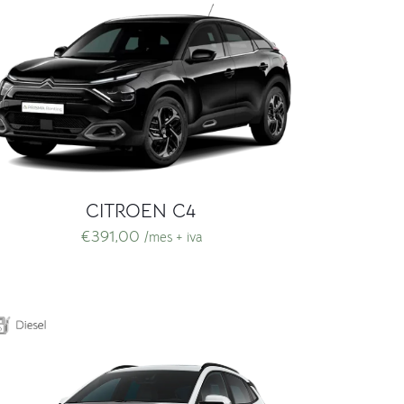
CITROEN C4
€
391,00
/mes + iva