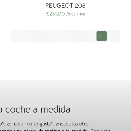
PEUGEOT 208
€
231,00
/mes + iva
1
2
3
…
5
6
7
8
9
u coche a medida
, ¿el color no te gusta?, ¿necesitas otro