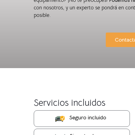
equipamiento? ¡No te preocupes!
Podemos hac
con nosotros, y un experto se pondrá en cont
posible.
Contact
Servicios incluidos
Seguro incluido