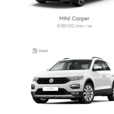
MINI Cooper
€
387,00
/mes + iva