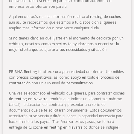
las averías. Tanto si eres un particular como un autónomo o
empresa, estas ofertas son para ti.
Aquí encontrarás mucha información relativa al
renting de coches
,
aún así, te recordamos que estamos a tu disposición si quieres
ampliar más información o resolverte cualquier duda.
Si no tienes claro en qué fijarte en el momento de decidirte por un
vehículo,
nosotros como expertos te ayudaremos a encontrar la
mejor oferta que se ajuste a tus necesidades y situación.
PRISMA Renting
te ofrece una gran variedad de ofertas disponibles
con
precios competitivos
, así como
apoyo en todo el proceso de
contratación
con un alto nivel de
personalización
.
Una vez seleccionado el vehículo que quieras, para contratar
coches
de
renting en
Navarra
,
tendrás que indicar un kilometraje máximo
(anual), la duración del contrato y presentar una serie de
documentos que se te solicitarán previamente. Estos documentos
acreditarán tu solvencia y dirán si tienes la capacidad necesaria para
hacer frente a los pagos. Tras finalizar estos pasos, se te hará
entrega de tu
coche en
renting en
Navarra
(o donde se indique).