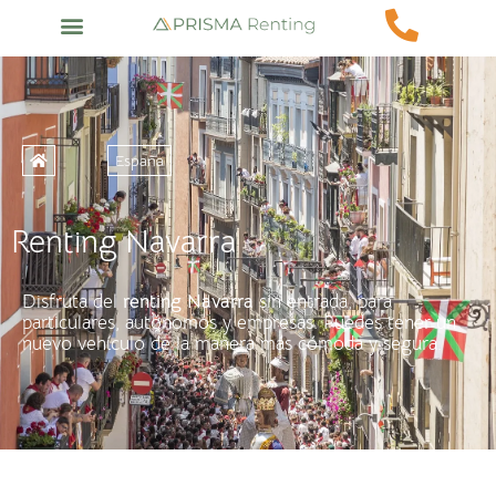
España
Renting Navarra
Disfruta del
renting Navarra
sin entrada, para
particulares, autónomos y empresas. Puedes tener un
nuevo vehículo de la manera más cómoda y segura.