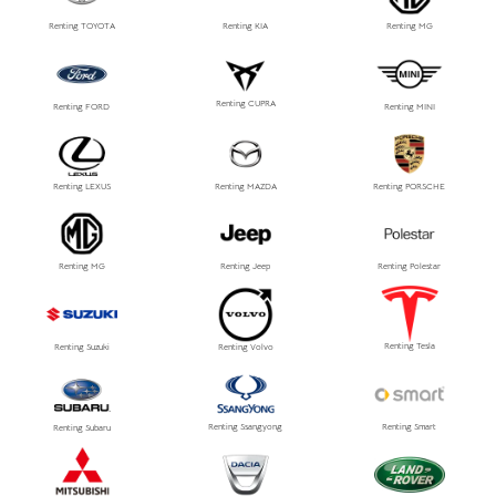
Renting TOYOTA
Renting KIA
Renting MG
Renting CUPRA
Renting FORD
Renting MINI
Renting LEXUS
Renting MAZDA
Renting PORSCHE
Renting MG
Renting Jeep
Renting Polestar
Renting Tesla
Renting Suzuki
Renting Volvo
Renting Ssangyong
Renting Smart
Renting Subaru