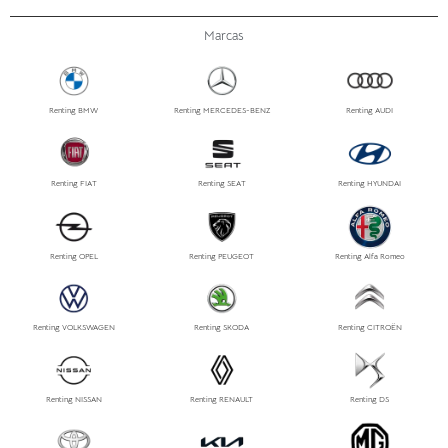
Marcas
Renting BMW
Renting MERCEDES-BENZ
Renting AUDI
Renting FIAT
Renting SEAT
Renting HYUNDAI
Renting OPEL
Renting PEUGEOT
Renting Alfa Romeo
Renting VOLKSWAGEN
Renting SKODA
Renting CITROËN
Renting NISSAN
Renting RENAULT
Renting DS