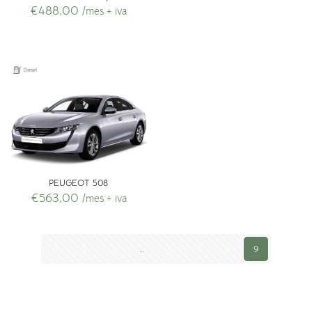
€
488,00
/mes + iva
PEUGEOT 508
€
563,00
/mes + iva
1
2
3
…
6
7
8
9