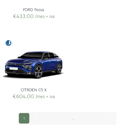
FORD Focus
€
433,00
/mes + iva
CITROEN C5 X
€
604,00
/mes + iva
1
2
3
4
…
7
8
9