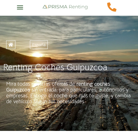
España
Renting Coches Guipuzcoa
Mira todas nuestras ofertas de
renting coches
Guipuzcoa
sin entrada, para particulares, autónomos y
empresas. Escoge el coche que más te guste, y cambia
de vehículo según tus necesidades.