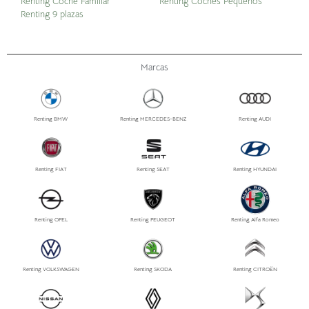
Renting Coche Familiar
Renting Coches Pequeños
Renting 9 plazas
Marcas
Renting BMW
Renting MERCEDES-BENZ
Renting AUDI
Renting FIAT
Renting SEAT
Renting HYUNDAI
Renting OPEL
Renting PEUGEOT
Renting Alfa Romeo
Renting VOLKSWAGEN
Renting SKODA
Renting CITROËN