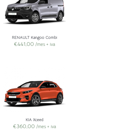
RENAULT Kangoo Combi
€
441,00
/mes + iva
KIA Xceed
€
360,00
/mes + iva