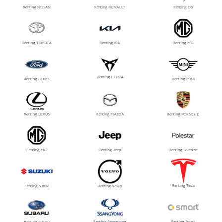
Renting NISSAN
Renting RENAULT
Renting DS
Renting TOYOTA
Renting KIA
Renting MG
Renting CUPRA
Renting FORD
Renting MINI
Renting LEXUS
Renting MAZDA
Renting PORSCHE
Renting MG
Renting Jeep
Renting Polestar
Renting Tesla
Renting Suzuki
Renting Volvo
Renting Ssangyong
Renting Smart