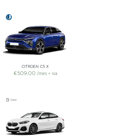
CITROEN C5 X
€
509,00
/mes + iva