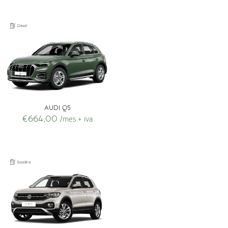
AUDI Q5
€
664,00
/mes + iva