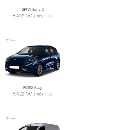
BMW Serie 2
€
455,00
/mes + iva
FORD Kuga
€
422,00
/mes + iva