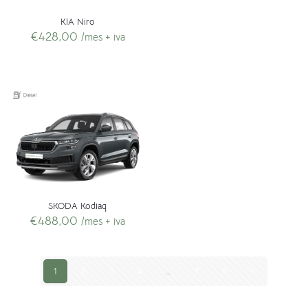
KIA Niro
€
428,00
/mes + iva
SKODA Kodiaq
€
488,00
/mes + iva
1
2
3
4
…
7
8
9