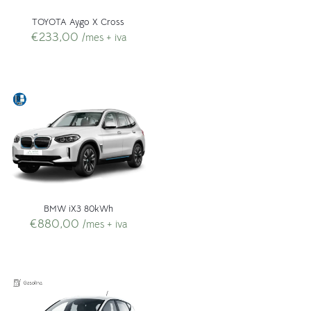
TOYOTA Aygo X Cross
€
233,00
/mes + iva
BMW iX3 80kWh
€
880,00
/mes + iva