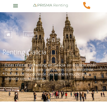
España
Renting Galicia
Estas ofertas de
renting en Galicia
sin entrada están
disponibles tanto para particulares como empresas.
Disfruta de tu coche de una manera mucho más
cómoda con el renting.