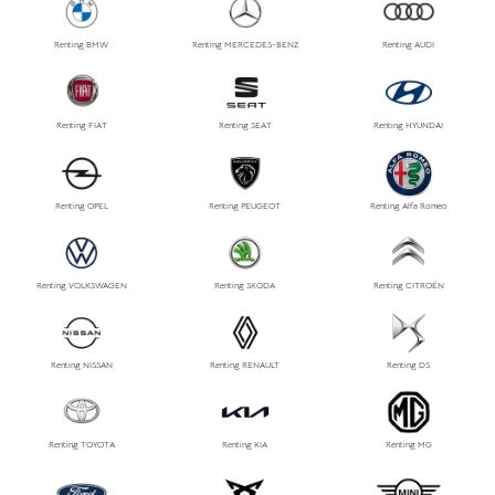
Renting BMW
Renting MERCEDES-BENZ
Renting AUDI
Renting FIAT
Renting SEAT
Renting HYUNDAI
Renting OPEL
Renting PEUGEOT
Renting Alfa Romeo
Renting VOLKSWAGEN
Renting SKODA
Renting CITROËN
Renting NISSAN
Renting RENAULT
Renting DS
Renting TOYOTA
Renting KIA
Renting MG