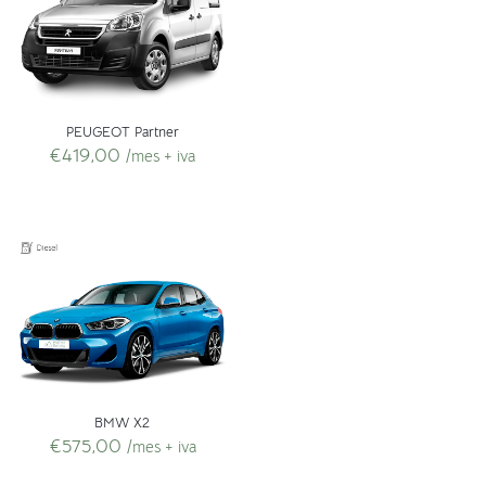
PEUGEOT Partner
€
419,00
/mes + iva
BMW X2
€
575,00
/mes + iva