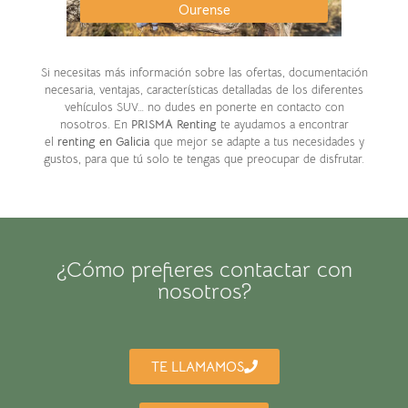
Ourense
Si necesitas más información sobre las ofertas, documentación
necesaria, ventajas, características detalladas de los diferentes
vehículos SUV… no dudes en ponerte en contacto con
nosotros. En
PRISMA Renting
te ayudamos a encontrar
el
renting en Galicia
que mejor se adapte a tus necesidades y
gustos, para que tú solo te tengas que preocupar de disfrutar.
¿Cómo prefieres contactar con
nosotros?
TE LLAMAMOS