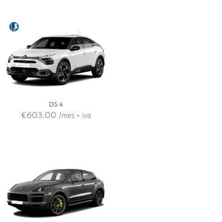
DS 4
€
603,00
/mes + iva