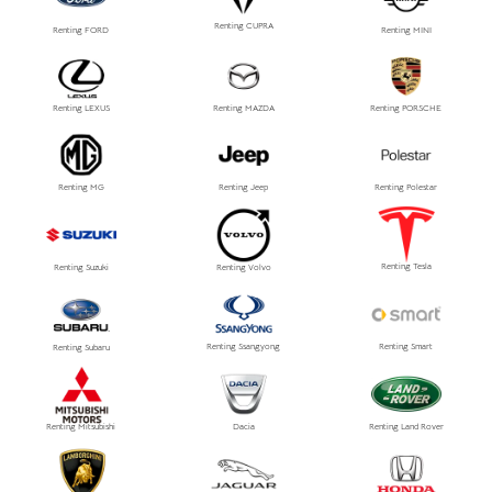
Renting CUPRA
Renting FORD
Renting MINI
Renting LEXUS
Renting MAZDA
Renting PORSCHE
Renting MG
Renting Jeep
Renting Polestar
Renting Tesla
Renting Suzuki
Renting Volvo
Renting Ssangyong
Renting Smart
Renting Subaru
Renting Mitsubishi
Dacia
Renting Land Rover