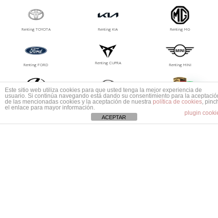
Renting TOYOTA
Renting KIA
Renting MG
Renting CUPRA
Renting FORD
Renting MINI
1
Este sitio web utiliza cookies para que usted tenga la mejor experiencia de
Mas información ¿No encuentras tu coche?
usuario. Si continúa navegando está dando su consentimiento para la aceptació
Renting LEXUS
Renting MAZDA
Renting PORSCHE
de las mencionadas cookies y la aceptación de nuestra
política de cookies
, pinc
el enlace para mayor información.
plugin cooki
ACEPTAR
Renting MG
Renting Jeep
Renting Polestar
Renting Tesla
Renting Suzuki
Renting Volvo
Renting Ssangyong
Renting Smart
Renting Subaru