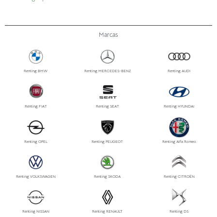
Marcas
Renting BMW
Renting MERCEDES-BENZ
Renting AUDI
Renting FIAT
Renting SEAT
Renting HYUNDAI
Renting OPEL
Renting PEUGEOT
Renting Alfa Romeo
Renting VOLKSWAGEN
Renting SKODA
Renting CITROËN
Renting NISSAN
Renting RENAULT
Renting DS