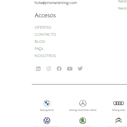
Rent
hola@prismarenting.com
Rent
Accesos
OFERTAS
CONTACTO
BLOG
FAQs
NOSOTROS
Renting BMW
Renting MERCEDES-BENZ
Renting AUDI