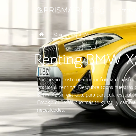
OFERTAS
Ofertas
BMW
Renting BMW X2
Porque no existe una mejor forma de disfr
gracias al renting. Descubre todas nuestras 
BMW X2 sin entrada, para particulares, aut
Escoge el BMW que más te guste, y cambia 
necesidades.