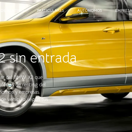
 DE RENTING
PARTICULARES
AUTÓNOMOS
EMPRESA
 sin entrada
utar del BMW X2 que
ofertas de renting del
ónomos y empresas.
de vehículo según tus