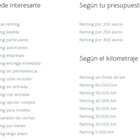
de interesarte
Según tu presupuest
tas renting
Renting por 200 euros
ng flexible
Renting por 250 euros
ng particulares
Renting por 300 euros
ing autónomos
ing empresas
Según el kilometraje
ing entrega inmediata
ing sin permanencia
Renting sin límite de km
ing todo incluido
Renting 60.000 km
ing sin entrada
Renting 50.000 km
ing con entrada
Renting 40.000 km
ing opción compra
Renting 30.000 km
ing para noveles
Renting 25.000 km
arador de coches
Renting 20.000 km
ing por meses
Renting 5.000 km
ing largo plazo