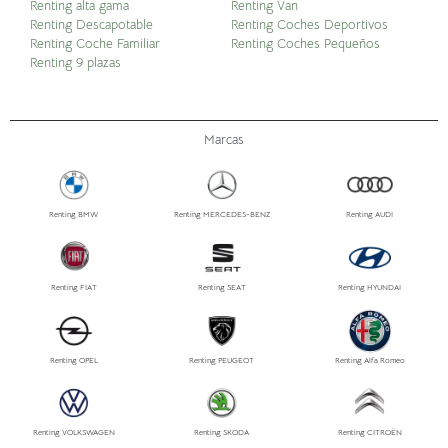
Renting alta gama
Renting Van
Renting Descapotable
Renting Coches Deportivos
Renting Coche Familiar
Renting Coches Pequeños
Renting 9 plazas
Marcas
Renting BMW
Renting MERCEDES-BENZ
Renting AUDI
Renting FIAT
Renting SEAT
Renting HYUNDAI
Renting OPEL
Renting PEUGEOT
Renting Alfa Romeo
Renting VOLKSWAGEN
Renting SKODA
Renting CITROËN