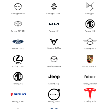
Renting NISSAN
Renting RENAULT
Renting DS
Renting TOYOTA
Renting KIA
Renting MG
Renting CUPRA
Renting FORD
Renting MINI
Renting LEXUS
Renting MAZDA
Renting PORSCHE
Renting MG
Renting Jeep
Renting Polestar
Renting Tesla
Renting Suzuki
Renting Volvo