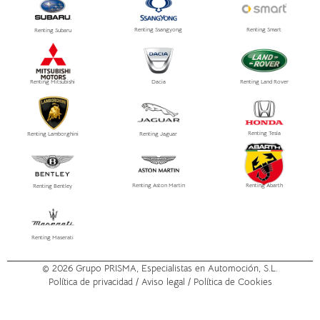
Renting Ssangyong
Renting Smart
Renting Subaru
Renting Mitsubishi
Dacia
Renting Land Rover
Renting Tesla
Renting Lamborghini
Renting Jaguar
Renting Aston Martin
Renting Abarth
Renting Bentley
Renting Maserati
© 2026
Grupo PRISMA
, Especialistas en Automoción, S.L.
Política de privacidad /
Aviso legal
/ Política de Cookies