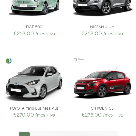
FIAT 500
NISSAN Juke
€
253,00
€
268,00
/mes + iva
/mes + iva
TOYOTA Yaris Business Plus
CITROEN C3
€
270,00
€
275,00
/mes + iva
/mes + iva