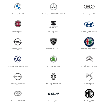
Renting BMW
Renting MERCEDES-BENZ
Renting AUDI
Renting FIAT
Renting SEAT
Renting HYUNDAI
Renting OPEL
Renting PEUGEOT
Renting Alfa Romeo
Renting VOLKSWAGEN
Renting SKODA
Renting CITROËN
Renting NISSAN
Renting RENAULT
Renting DS
Renting TOYOTA
Renting KIA
Renting MG