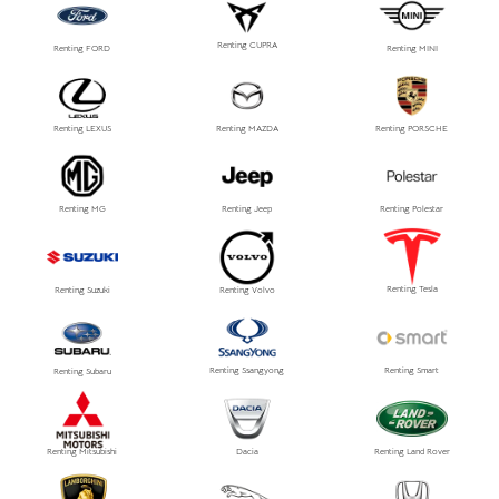
Renting CUPRA
Renting FORD
Renting MINI
Renting LEXUS
Renting MAZDA
Renting PORSCHE
Renting MG
Renting Jeep
Renting Polestar
Renting Tesla
Renting Suzuki
Renting Volvo
Renting Ssangyong
Renting Smart
Renting Subaru
Renting Mitsubishi
Dacia
Renting Land Rover