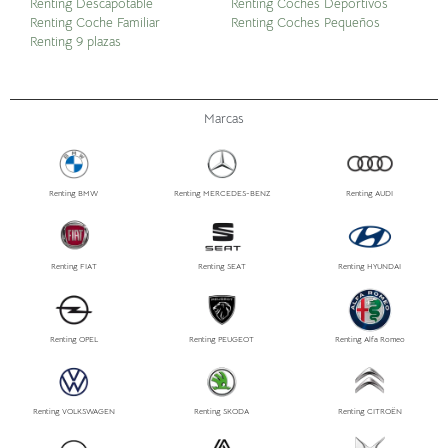
Renting Descapotable
Renting Coches Deportivos
Renting Coche Familiar
Renting Coches Pequeños
Renting 9 plazas
Marcas
Renting BMW
Renting MERCEDES-BENZ
Renting AUDI
Renting FIAT
Renting SEAT
Renting HYUNDAI
Renting OPEL
Renting PEUGEOT
Renting Alfa Romeo
Renting VOLKSWAGEN
Renting SKODA
Renting CITROËN