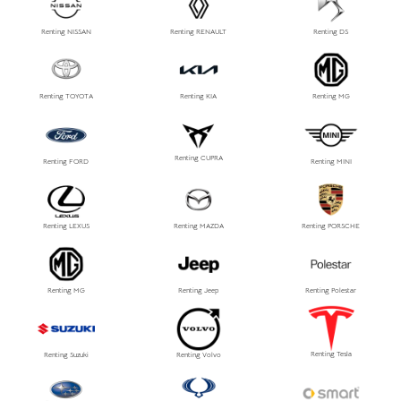
Renting NISSAN
Renting RENAULT
Renting DS
Renting TOYOTA
Renting KIA
Renting MG
Renting CUPRA
Renting FORD
Renting MINI
Renting LEXUS
Renting MAZDA
Renting PORSCHE
Renting MG
Renting Jeep
Renting Polestar
Renting Tesla
Renting Suzuki
Renting Volvo