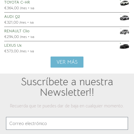
TOYOTA C-HR
€
364,00
/mes + iva
AUDI Q2
€
321,00
/mes + iva
RENAULT Clio
€
294,00
/mes + iva
LEXUS Ux
€
573,00
/mes + iva
VER MÁS
Suscríbete a nuestra
Newsletter!!
Recuerda que te puedes dar de baja en cualquier momento.