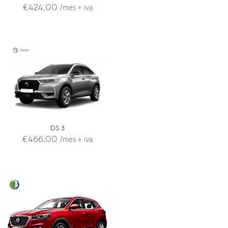
€
424,00
/mes + iva
DS 3
€
466,00
/mes + iva