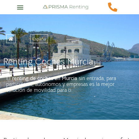
España
Renting Coches Murcia
El
renting de coches en
Murcia
sin entrada, para
particulares, autónomos y empresas es la mejor
solución de movilidad para ti.