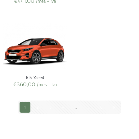
€
441,00
/mes + iva
KIA Xceed
€
360,00
/mes + iva
1
2
3
4
…
7
8
9