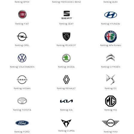
Renting BMW
Renting MERCEDES-BENZ
Renting AUDI
Renting FIAT
Renting SEAT
Renting HYUNDAI
Renting OPEL
Renting PEUGEOT
Renting Alfa Romeo
Renting VOLKSWAGEN
Renting SKODA
Renting CITROËN
Renting NISSAN
Renting RENAULT
Renting DS
Renting TOYOTA
Renting KIA
Renting MG
Renting CUPRA
Renting FORD
Renting MINI