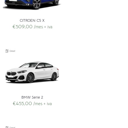
CITROEN C5 X
€
509,00
/mes + iva
BMW Serie 2
€
455,00
/mes + iva