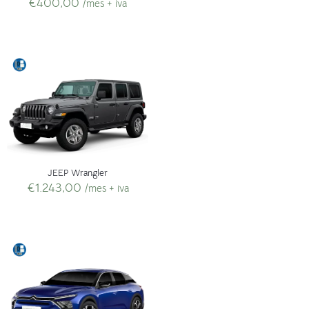
€
400,00
/mes + iva
JEEP Wrangler
€
1.243,00
/mes + iva