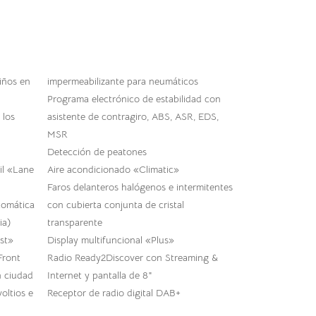
niños en
impermeabilizante para neumáticos
Programa electrónico de estabilidad con
 los
asistente de contragiro, ABS, ASR, EDS,
MSR
Detección de peatones
il «Lane
Aire acondicionado «Climatic»
Faros delanteros halógenos e intermitentes
tomática
con cubierta conjunta de cristal
ia)
transparente
ist»
Display multifuncional «Plus»
Front
Radio Ready2Discover con Streaming &
n ciudad
Internet y pantalla de 8″
oltios e
Receptor de radio digital DAB+