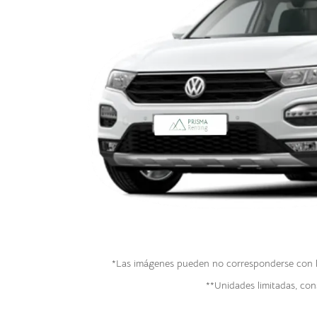
*Las imágenes pueden no corresponderse con la 
**Unidades limitadas, cons