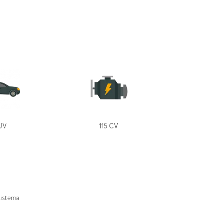
UV
115 CV
sistema