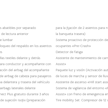
s abatibles por separado
para la fijación de 2 asientos para 
de lectura anterior
la banqueta trasera)
te lumbar
Sistema proactivo de protección de
loqueo del respaldo en los asientos
ocupantes «Pre-Crash»
es
Detector de fatiga
las textiles delante y detrás
Asistente de mantenimiento de carr
para conductor y acompañante con
Assist»
ación del airbag del acompañante
Paquete luz y visión (Activación au
de airbag de cabeza para pasajeros
de luces de marcha y sensor de lluv
na delantera y trasera del vehículo
Asistente de ascenso «Hill start ass
 airbags laterales delante
Sistema de vigilancia del entorno «
ct Plus gratuito durante 3 años
Assist» con freno de emergencia e
 de sujeción Isofix (preparación
Tire mobility Set: Compresor de 12 v