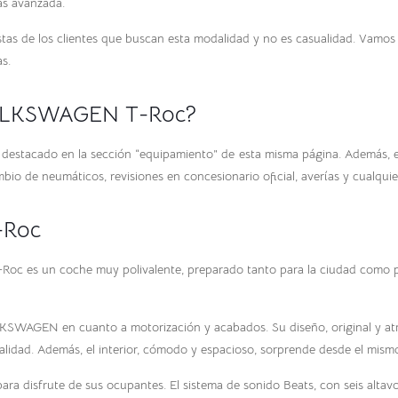
ás avanzada.
tas de los clientes que buscan esta modalidad y no es casualidad. Vamos a
s.
 VOLKSWAGEN T-Roc?
 y destacado en la sección “equipamiento” de esta misma página. Además, 
mbio de neumáticos, revisiones en concesionario oficial, averías y cualqui
-Roc
 T-Roc es un coche muy polivalente, preparado tanto para la ciudad como pa
KSWAGEN en cuanto a motorización y acabados. Su diseño, original y atre
alidad. Además, el interior, cómodo y espacioso, sorprende desde el mismo 
ara disfrute de sus ocupantes. El sistema de sonido Beats, con seis alta