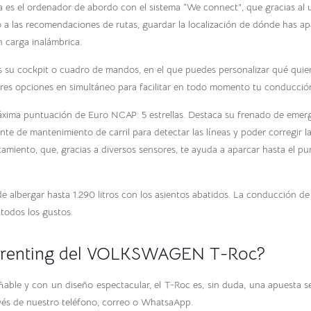
 es el ordenador de abordo con el sistema “We connect”, que gracias al u
a las recomendaciones de rutas, guardar la localización de dónde has aparc
n carga inalámbrica.
 su cockpit o cuadro de mandos, en el que puedes personalizar qué quieres
tres opciones en simultáneo para facilitar en todo momento tu conducció
áxima puntuación de Euro NCAP: 5 estrellas. Destaca su frenado de emer
e de mantenimiento de carril para detectar las líneas y poder corregir la
camiento, que, gracias a diversos sensores, te ayuda a aparcar hasta el pu
e albergar hasta 1.290 litros con los asientos abatidos. La conducción de
 todos los gustos.
el renting del VOLKSWAGEN T-Roc?
fiable y con un diseño espectacular, el T-Roc es, sin duda, una apuesta s
vés de nuestro teléfono, correo o WhatsaApp.