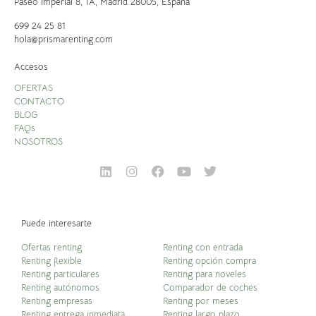
Paseo Imperial 8, 1A,
Madrid 28005, España
699 24 25 81
hola@prismarenting.com
Accesos
OFERTAS
CONTACTO
BLOG
FAQs
NOSOTROS
Puede interesarte
Ofertas renting
Renting con entrada
Renting flexible
Renting opción compra
Renting particulares
Renting para noveles
Renting autónomos
Comparador de coches
Renting empresas
Renting por meses
Renting entrega inmediata
Renting largo plazo