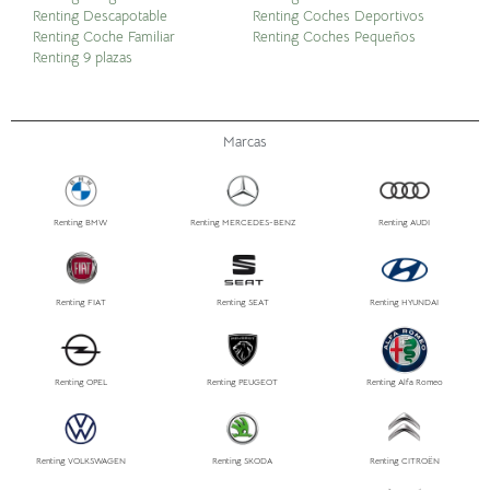
Renting Descapotable
Renting Coches Deportivos
Renting Coche Familiar
Renting Coches Pequeños
Renting 9 plazas
Marcas
Renting BMW
Renting MERCEDES-BENZ
Renting AUDI
Renting FIAT
Renting SEAT
Renting HYUNDAI
Renting OPEL
Renting PEUGEOT
Renting Alfa Romeo
Renting VOLKSWAGEN
Renting SKODA
Renting CITROËN