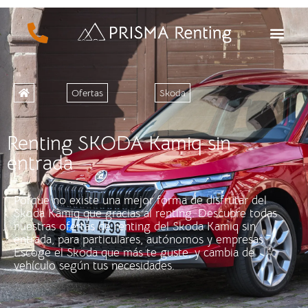
Ofertas
Skoda
Renting SKODA Kamiq sin
entrada
Porque no existe una mejor forma de disfrutar del
Skoda Kamiq que gracias al renting. Descubre todas
nuestras ofertas de renting del Skoda Kamiq sin
entrada, para particulares, autónomos y empresas.
Escoge el Skoda que más te guste, y cambia de
vehículo según tus necesidades.