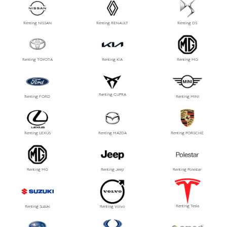
Renting NISSAN
Renting RENAULT
Renting DS
Renting TOYOTA
Renting KIA
Renting MG
Renting CUPRA
Renting FORD
Renting MINI
Renting LEXUS
Renting MAZDA
Renting PORSCHE
Renting MG
Renting Jeep
Renting Polestar
Renting Tesla
Renting Suzuki
Renting Volvo