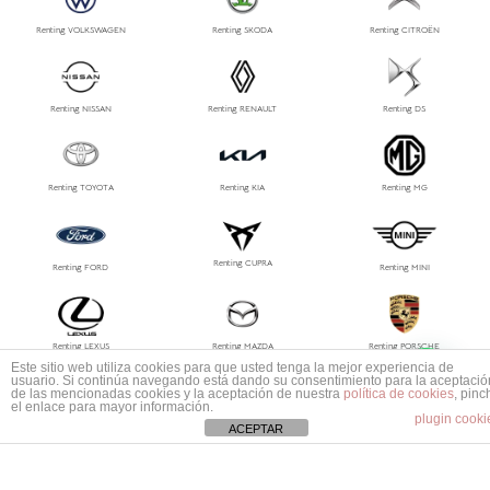
Renting VOLKSWAGEN
Renting SKODA
Renting CITROËN
Renting NISSAN
Renting RENAULT
Renting DS
Renting TOYOTA
Renting KIA
Renting MG
Renting CUPRA
Renting FORD
Renting MINI
Renting LEXUS
Renting MAZDA
Renting PORSCHE
1
Este sitio web utiliza cookies para que usted tenga la mejor experiencia de
Mas información ¿No encuentras tu coche?
usuario. Si continúa navegando está dando su consentimiento para la aceptació
de las mencionadas cookies y la aceptación de nuestra
política de cookies
, pinc
el enlace para mayor información.
plugin cooki
Renting MG
Renting Jeep
Renting Polestar
ACEPTAR