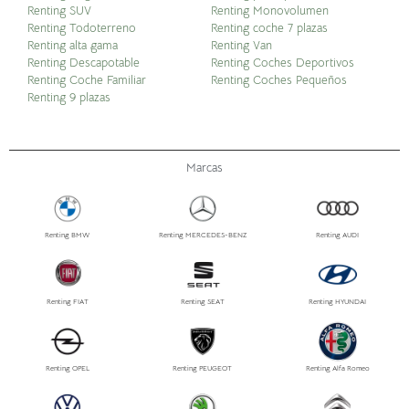
Renting SUV
Renting Monovolumen
Renting Todoterreno
Renting coche 7 plazas
Renting alta gama
Renting Van
Renting Descapotable
Renting Coches Deportivos
Renting Coche Familiar
Renting Coches Pequeños
Renting 9 plazas
Marcas
Renting BMW
Renting MERCEDES-BENZ
Renting AUDI
Renting FIAT
Renting SEAT
Renting HYUNDAI
Renting OPEL
Renting PEUGEOT
Renting Alfa Romeo