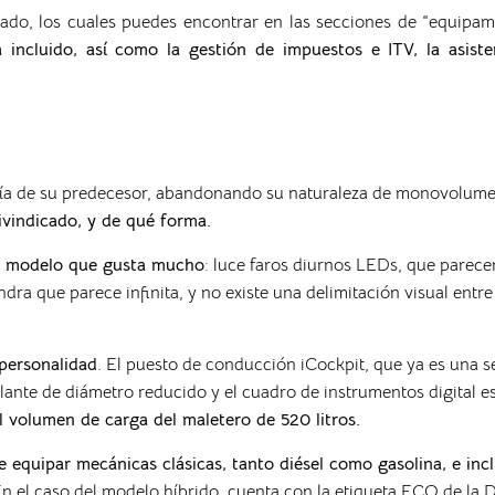
ado, los cuales puedes encontrar en las secciones de “equipa
incluido, así como la gestión de impuestos e ITV, la asist
fía de su predecesor, abandonando su naturaleza de monovolumen
indicado, y de qué forma.
un modelo que gusta mucho
:
luce faros diurnos LEDs, que parecen
ndra que parece infinita, y no existe
una delimitación visual entre 
 personalidad
. El puesto de conducción iCockpit, que ya es una s
lante de diámetro reducido y el cuadro de instrumentos digital es
l volumen de carga del maletero de 520 litros.
 equipar mecánicas clásicas, tanto diésel como gasolina, e inc
En el caso del modelo híbrido,
cuenta con la etiqueta ECO de la D