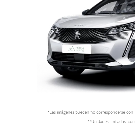
*Las imágenes pueden no corresponderse con la 
**Unidades limitadas, cons