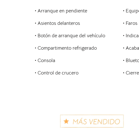
•
Arranque en pendiente
• Equip
• Asientos delanteros
• Faros
•
Botón de arranque del vehículo
•
Indic
•
Compartimento refrigerado
•
Acaba
• Consola
•
Bluet
• Control de crucero
• Cierr