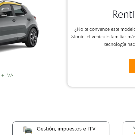
Renti
¿No te convence este modelo?
Stonic: el vehículo familiar 
tecnología haci
 + IVA
Gestión, impuestos e ITV