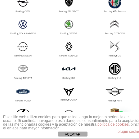
Renting OPEL
Renting PEUGEOT
Renting Alfa Romeo
Renting VOLKSWAGEN
Renting SKODA
Renting CITROËN
Renting NISSAN
Renting RENAULT
Renting DS
Renting TOYOTA
Renting KIA
Renting MG
Renting CUPRA
Renting FORD
Renting MINI
1
Este sitio web utiliza cookies para que usted tenga la mejor experiencia de
Mas información ¿No encuentras tu coche?
usuario. Si continúa navegando está dando su consentimiento para la aceptació
Renting LEXUS
Renting MAZDA
Renting PORSCHE
de las mencionadas cookies y la aceptación de nuestra
política de cookies
, pinc
el enlace para mayor información.
plugin cooki
ACEPTAR