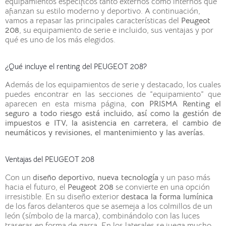
equipamientos específicos tanto externos como internos que
afianzan su estilo moderno y deportivo. A continuación,
vamos a repasar las principales características del
Peugeot
208
, su equipamiento de serie e incluido, sus ventajas y por
qué es uno de los más elegidos.
¿Qué incluye el renting del PEUGEOT 208?
Además de los equipamientos de serie y destacado, los cuales
puedes encontrar en las secciones de “equipamiento” que
aparecen en esta misma página,
con PRISMA Renting el
seguro a todo riesgo está incluido, así como la gestión de
impuestos e ITV, la asistencia en carretera, el cambio de
neumáticos y revisiones, el mantenimiento y las averías.
Ventajas del PEUGEOT 208
Con un
diseño deportivo, nueva tecnología
y un paso más
hacia el futuro, el
Peugeot 208
se convierte en una opción
irresistible. En su diseño exterior
destaca la forma lumínica
de los faros delanteros que se asemeja a los colmillos de un
león (símbolo de la marca), combinándolo con las luces
traseras en forma de garra. En los laterales se juega mucho