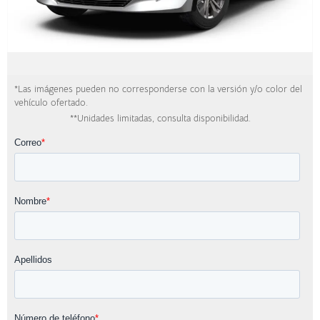
*Las imágenes pueden no corresponderse con la versión y/o color del
vehículo ofertado.
**Unidades limitadas, consulta disponibilidad.