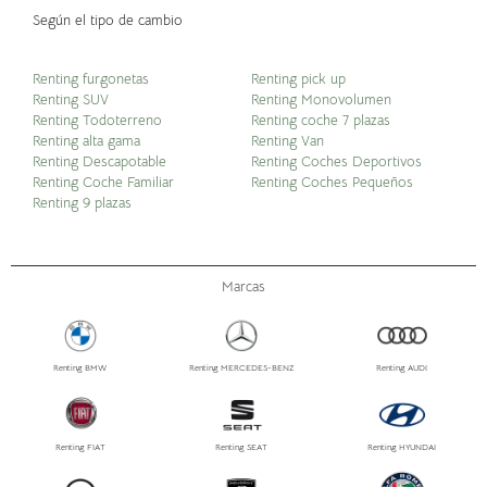
Según el tipo de cambio
Renting furgonetas
Renting pick up
Renting SUV
Renting Monovolumen
Renting Todoterreno
Renting coche 7 plazas
Renting alta gama
Renting Van
Renting Descapotable
Renting Coches Deportivos
Renting Coche Familiar
Renting Coches Pequeños
Renting 9 plazas
Marcas
Renting BMW
Renting MERCEDES-BENZ
Renting AUDI
Renting FIAT
Renting SEAT
Renting HYUNDAI