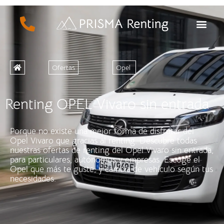
Ofertas
Opel
Renting OPEL Vivaro sin entrada
Porque no existe una mejor forma de disfrutar del
Opel Vivaro que gracias al renting. Descubre todas
nuestras ofertas de renting del Opel Vivaro sin entrada,
para particulares, autónomos y empresas. Escoge el
Opel que más te guste, y cambia de vehículo según tus
necesidades.