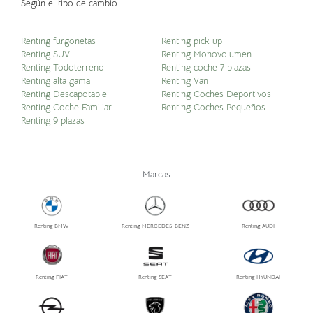
Según el tipo de cambio
Renting furgonetas
Renting pick up
Renting SUV
Renting Monovolumen
Renting Todoterreno
Renting coche 7 plazas
Renting alta gama
Renting Van
Renting Descapotable
Renting Coches Deportivos
Renting Coche Familiar
Renting Coches Pequeños
Renting 9 plazas
Marcas
Renting BMW
Renting MERCEDES-BENZ
Renting AUDI
Renting FIAT
Renting SEAT
Renting HYUNDAI