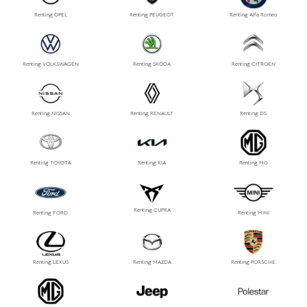
Renting OPEL
Renting PEUGEOT
Renting Alfa Romeo
Renting VOLKSWAGEN
Renting SKODA
Renting CITROËN
Renting NISSAN
Renting RENAULT
Renting DS
Renting TOYOTA
Renting KIA
Renting MG
Renting CUPRA
Renting FORD
Renting MINI
Renting LEXUS
Renting MAZDA
Renting PORSCHE