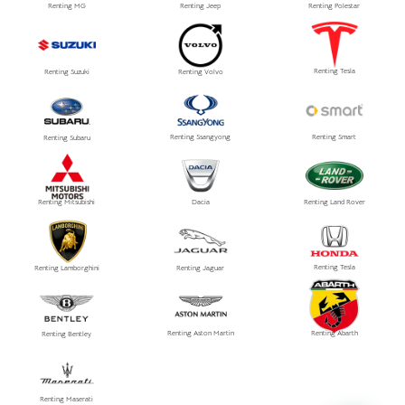
Renting MG
Renting Jeep
Renting Polestar
Renting Tesla
Renting Suzuki
Renting Volvo
Renting Ssangyong
Renting Smart
Renting Subaru
Renting Mitsubishi
Dacia
Renting Land Rover
Renting Tesla
Renting Lamborghini
Renting Jaguar
Renting Aston Martin
Renting Abarth
Renting Bentley
Renting Maserati