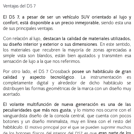
Ventajas del DS 7
El DS 7, a pesar de ser un vehículo SUV orientado al lujo y
confort, está disponible a un precio inmejorable,
siendo esta una
de sus principales ventajas.
Con relación al lujo,
destacan la calidad de materiales utilizados,
su diseño interior y exterior o sus dimensiones
. En este sentido,
los materiales que recubren la mayoría de zonas apreciadas a
simple vista son blandos, están bien ajustados y transmiten esa
sensación de lujo a la que nos referimos.
Por otro lado, e
l DS 7 Crossback
posee un habitáculo de gran
calidad y aspecto tecnológico
. La instrumentación es
completamente digital y alrededor de dicho habitáculo se
distribuyen las formas geométricas de la marca con un diseño muy
acertado.
El volante multifunción de nueva generación es una de las
peculiaridades que más nos gusta
, y lo mismo nos ocurre con el
vanguardista diseño de la consola central, que cuenta con pocos
botones y un diseño minimalista, muy en línea con el resto del
habitáculo.
El motivo principal por el que se pueden suprimir muchos
de los botones físicos del interior del DS7 es que
gran parte de los