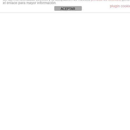
el enlace para mayor información.
plugin cooki
ACEPTAR
Renting MG
Renting Jeep
Renting Polestar
Renting Tesla
Renting Suzuki
Renting Volvo
Renting Ssangyong
Renting Smart
Renting Subaru
Renting Mitsubishi
Dacia
Renting Land Rover
Renting Tesla
Renting Lamborghini
Renting Jaguar
Renting Aston Martin
Renting Abarth
Renting Bentley