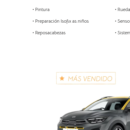
• Pintura
• Rued
• Preparación Isofix as.niños
• Senso
• Reposacabezas
• Siste