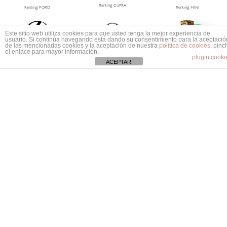
Renting CUPRA
Renting FORD
Renting MINI
1
Este sitio web utiliza cookies para que usted tenga la mejor experiencia de
Mas información ¿No encuentras tu coche?
usuario. Si continúa navegando está dando su consentimiento para la aceptació
Renting LEXUS
Renting MAZDA
Renting PORSCHE
de las mencionadas cookies y la aceptación de nuestra
política de cookies
, pinc
el enlace para mayor información.
plugin cooki
ACEPTAR
Renting MG
Renting Jeep
Renting Polestar
Renting Tesla
Renting Suzuki
Renting Volvo
Renting Ssangyong
Renting Smart
Renting Subaru
Renting Mitsubishi
Dacia
Renting Land Rover
Renting Tesla