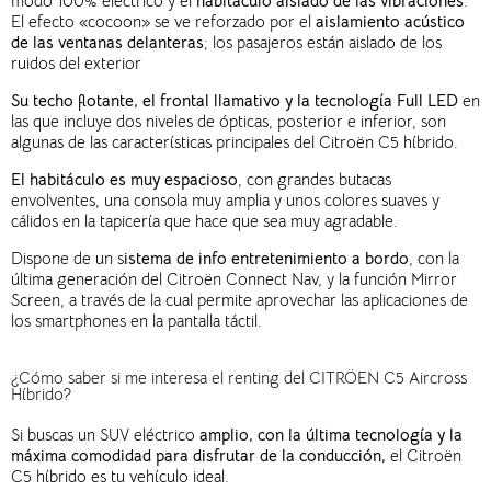
modo 100% eléctrico y el
habitáculo aislado de las vibraciones
.
El efecto «cocoon» se ve reforzado por el
aislamiento acústico
de las ventanas delanteras
; los pasajeros están aislado de los
ruidos del exterior
Su techo flotante, el frontal llamativo y la tecnología Full LED
en
las que incluye dos niveles de ópticas, posterior e inferior, son
algunas de las características principales del Citroën C5 híbrido.
El habitáculo es muy espacioso
, con grandes butacas
envolventes, una consola muy amplia y unos colores suaves y
cálidos en la tapicería que hace que sea muy agradable.
Dispone de un s
istema de info entretenimiento a bordo
, con la
última generación del Citroën Connect Nav, y la función Mirror
Screen, a través de la cual permite aprovechar las aplicaciones de
los smartphones en la pantalla táctil.
¿Cómo saber si me interesa el renting del CITRÖEN C5 Aircross
Híbrido?
Si buscas un SUV eléctrico
amplio, con la última tecnología y la
máxima comodidad para disfrutar de la conducción,
el Citroën
C5 híbrido es tu vehículo ideal.