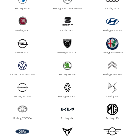
Renting BMW
Renting MERCEDES-BENZ
Renting AUDI
Renting FIAT
Renting SEAT
Renting HYUNDAI
Renting OPEL
Renting PEUGEOT
Renting Alfa Romeo
Renting VOLKSWAGEN
Renting SKODA
Renting CITROËN
Renting NISSAN
Renting RENAULT
Renting DS
Renting TOYOTA
Renting KIA
Renting MG