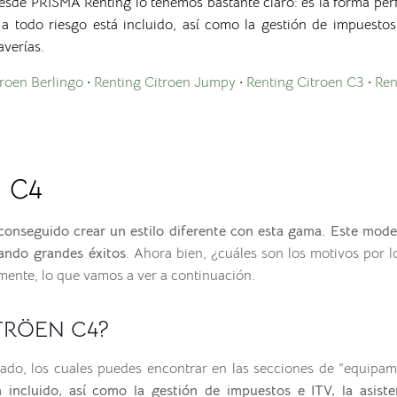
desde PRISMA Renting lo tenemos bastante claro: es la forma perf
 a todo riesgo está incluido, así como la gestión de impuestos 
averías.
troen Berlingo
·
Renting Citroen Jumpy
·
Renting Citroen C3
·
Ren
N C4
onseguido crear un estilo diferente con esta gama. Este mod
ando grandes éxitos
. Ahora bien, ¿cuáles son los motivos por 
amente, lo que vamos a ver a continuación.
CITRÖEN C4?
ado, los cuales puedes encontrar en las secciones de “equipa
incluido, así como la gestión de impuestos e ITV, la asist