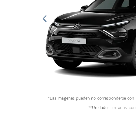
*Las imágenes pueden no corresponderse con la 
**Unidades limitadas, cons