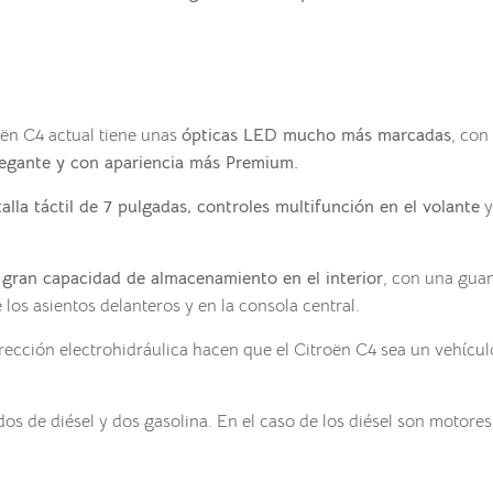
oën C4 actual tiene unas
ópticas LED mucho más marcadas
, con
legante y con apariencia más Premium.
alla táctil de 7 pulgadas, controles multifunción en el volante
y
a
gran capacidad de almacenamiento en el interior
, con una guan
los asientos delanteros y en la consola central.
irección electrohidráulica hacen que el Citroën C4 sea un vehíc
os de diésel y dos gasolina. En el caso de los diésel son motores