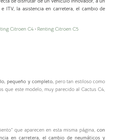
ecta de disfrutar de un vehículo innovador, a un
e ITV, la asistencia en carretera, el cambio de
ting Citroen C4
·
Renting Citroen C5
elo, pequeño y completo,
pero tan estiloso como
los que este modelo, muy parecido al Cactus C4,
miento” que aparecen en esta misma página,
con
encia en carretera, el cambio de neumáticos y