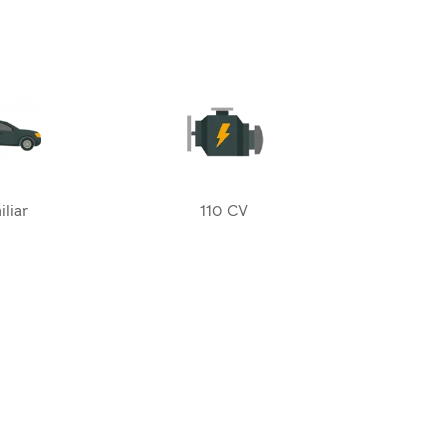
liar
110 CV